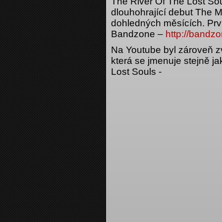
The River Of The Lost Sou
dlouhohrající debut The Mi
dohledných měsících. Prv
Bandzone –
http://bandzo
Na Youtube byl zároveň zv
která se jmenuje stejně j
Lost Souls -