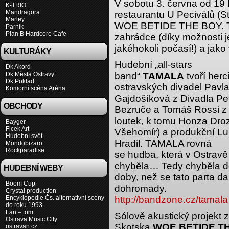
V sobotu 3. června od 19
K-TRIO
Mandragora
restaurantu U Peciválů (S
Marley
WOE BETIDE THE BOY. Te
Parník
Plan B Hardcore Cafe
zahrádce (díky možnosti j
jakéhokoli počasí!) a jak
KULTURÁKY
Hudební „all-stars
Dk Akord
Dk Města Ostravy
band“
TAMALA
tvoří herci
Dk Poklad
ostravských divadel Pavl
Komorní scéna Aréna
Gajdošíková z Divadla Pe
OBCHODY
Bezruče a Tomáš Rossi z
loutek, k tomu Honza Dro
Bayger
Ficek Art
Všehomír) a produkční L
Hudební svět
Hradil. TAMALA rovná
Mondobizaro
Rockparadise
se hudba, která v Ostravě
chyběla… Tedy chyběla d
HUDEBNÍ WEBY
doby, než se tato parta da
Boom Cup
dohromady.
Crystal production
Encyklopedie Čs. alternativní scény
http://bandzone.cz/tamala
do roku 1993
Fan – tom
Sólově akustický projekt 
Ostrava Music City
Skotska
WOE BETIDE T
ostravan.cz