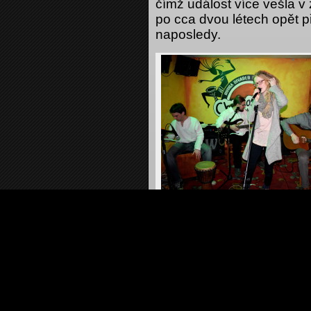
čímž událost více vešla v
po cca dvou létech opět př
naposledy.
Rázy, Ostrava
působení řeč skončila slo
Tudíž berme za to, že dn
Chacharkovo doupě
Ráz
na nejenom ostravské hude