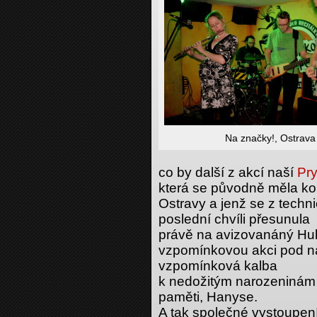
Na značky!, Ostrava
co by další z akcí naší
Pry
která se původně měla ko
Ostravy a jenž se z tech
poslední chvíli přesunula
právě na avizovanáný Hul
vzpomínkovou akci pod n
vzpomínková kalba
k nedožitým narozeninám 
paměti, Hanyse.
A tak společné vystoupení