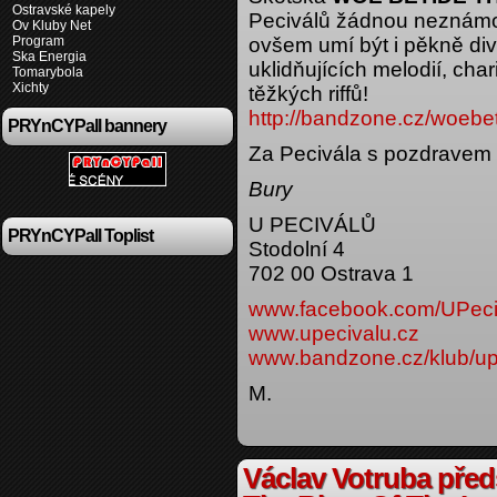
Ostravské kapely
Peciválů žádnou neznámo
Ov Kluby Net
Program
ovšem umí být i pěkně div
Ska Energia
uklidňujících melodií, cha
Tomarybola
Xichty
těžkých riffů!
http://bandzone.cz/woebe
PRYnCYPall bannery
Za Pecivála s pozdravem
Bury
U PECIVÁLŮ
PRYnCYPall Toplist
Stodolní 4
702 00 Ostrava 1
www.facebook.com/UPeci
www.upecivalu.cz
www.bandzone.cz/klub/up
M.
Václav Votruba před