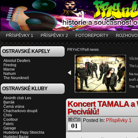
PŘÍSPĚVKY 1
PŘÍSPĚVKY 2
FOTOREPORTY
ROZHOVO
PRYnCYPall news
OSTRAVSKÉ KAPELY
Václa
Absolut Deafers
Firedog
The L
Marow
Nahum
Na tu
The Neunikneš
tvoří
The R
OSTRAVSKÉ KLUBY
Absinth club Les
Koncert TAMALA a
Barrák
Černá vrána
Peciválů!
Chacharkovo doupě
Chlív
Cooltour
Posted In:
Příspěvky 1
Čer
01
Fabric
Garage
Hudebna Pepy Streichla
Hudební Bazar