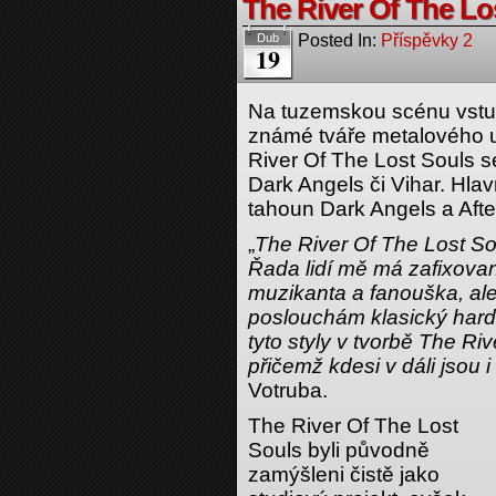
The River Of The Lo
Posted In:
Příspěvky 2
Dub
19
Na tuzemskou scénu vstup
známé tváře metalového
River Of The Lost Souls se
Dark Angels či Vihar. Hla
tahoun Dark Angels a Afte
„
The River Of The Lost So
Řada lidí mě má zafixova
muzikanta a fanouška, ale
poslouchám klasický hard 
tyto styly v tvorbě The Ri
přičemž kdesi v dáli jsou 
Votruba.
The River Of The Lost
Souls byli původně
zamýšleni čistě jako