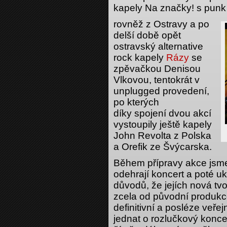
kapely Na značky! s punk 
rovněž z Ostravy a po
delší době opět
ostravský alternative
rock kapely
Rázy
se
zpěvačkou Denisou
Vlkovou, tentokrát v
unplugged provedení,
po kterých
díky spojení dvou akcí
vystoupily ještě kapely
John Revolta z Polska
a Orefik ze Švýcarska.
Během přípravy akce jsme
odehrají koncert a poté u
důvodů, že jejích nová tvo
zcela od původní produkce
definitivní a posléze veř
jednat o rozlučkový konce