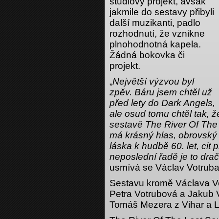
studiový projekt, avšak
jakmile do sestavy přibyli
další muzikanti, padlo
rozhodnutí, že vznikne
plnohodnotná kapela.
Žádná bokovka či
projekt.
„
Největší výzvou byl
zpěv. Báru jsem chtěl už
před lety do Dark Angels,
ale osud tomu chtěl tak, ž
sestavě The River Of The L
má krásný hlas, obrovský f
láska k hudbě 60. let, cit
neposlední řadě je to dra
usmívá se Václav Votruba
Sestavu kromě Václava Vo
Petra Votrubová a Jakub V
Tomáš Mezera z Vihar a L