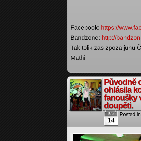
Facebook:
https://www.fa
Bandzone:
http://bandzon
Tak tolik zas zpoza juhu Č
Mathi
Původně o
ohlásila k
fanoušky 
doupěti.
Posted In
Bře
14