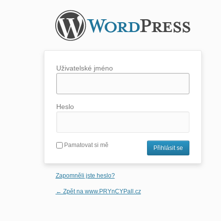
Uživatelské jméno
Heslo
Pamatovat si mě
Zapomněli jste heslo?
← Zpět na www.PRYnCYPall.cz