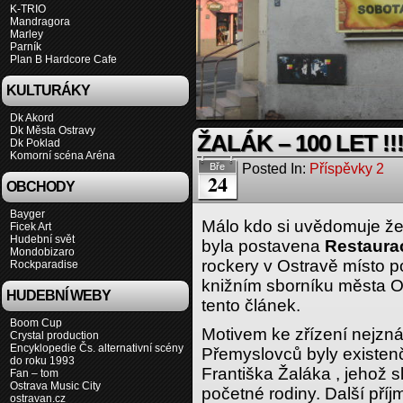
K-TRIO
Mandragora
Marley
Parník
Plan B Hardcore Cafe
KULTURÁKY
Dk Akord
Dk Města Ostravy
ŽALÁK – 100 LET !!
Dk Poklad
Komorní scéna Aréna
Posted In:
Příspěvky 2
Bře
24
OBCHODY
Bayger
Málo kdo si uvědomuje že 
Ficek Art
Hudební svět
byla postavena
Restaura
Mondobizaro
rockery v Ostravě místo po
Rockparadise
knižním sborníku města O
HUDEBNÍ WEBY
tento článek.
Boom Cup
Motivem ke zřízení nejzná
Crystal production
Encyklopedie Čs. alternativní scény
Přemyslovců byly existenč
do roku 1993
Františka Žaláka , jehož s
Fan – tom
Ostrava Music City
početné rodiny. Další příj
ostravan.cz