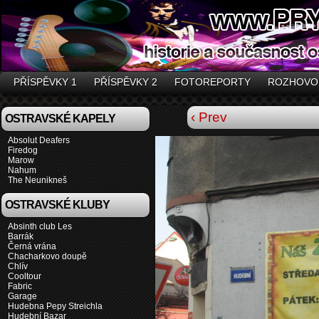
PŘÍSPĚVKY 1
PŘÍSPĚVKY 2
FOTOREPORTY
ROZHOVO
‹ Prev
OSTRAVSKÉ KAPELY
Absolut Deafers
Firedog
Marow
Nahum
The Neunikneš
OSTRAVSKÉ KLUBY
Absinth club Les
Barrák
Černá vrána
Chacharkovo doupě
Chlív
Cooltour
Fabric
Garage
Hudebna Pepy Streichla
Hudební Bazar