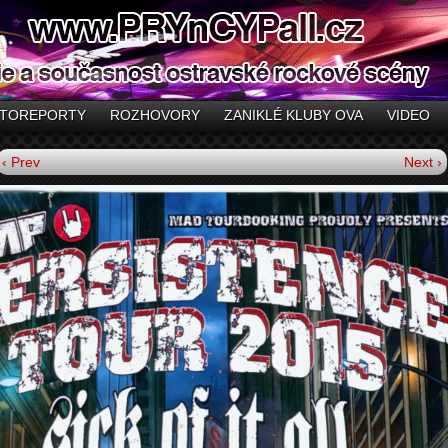
TOREPORTY
ROZHOVORY
ZANIKLÉ KLUBY OVA
VIDEO
‹ Prev
Next ›