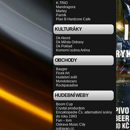
K-TRIO
Mandragora
Marley
Parník
Plan B Hardcore Cafe
KULTURÁKY
Dk Akord
Dk Města Ostravy
Dk Poklad
Komorní scéna Aréna
OBCHODY
Bayger
Ficek Art
Hudební svět
Mondobizaro
Rockparadise
HUDEBNÍ WEBY
Boom Cup
Crystal production
Encyklopedie Čs. alternativní scény
do roku 1993
Fan – tom
Ostrava Music City
ostravan.cz