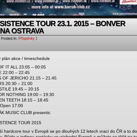
SISTENCE TOUR 23.1. 2015 – BONVER
NA OSTRAVA
Posted In:
Příspěvky 1
 plán akce / timeschedule
F IT ALL 23:05 – 00:05
 22:00 – 22:45
 OF JERICHO 21:15 – 21:45
S 20:30 – 21:00
TILE 19:45 – 20:15
OR NOTHING 19:00 – 19:30
N TEETH 18:15 – 18:45
 Open 17:00
K MUSIC CLUB presents:
ISTENCE TOUR 2015
ší hardcore tour v Evropě se po dlouhých 12 letech vrací do ČR a to do
y. Půjde o jedinou zastávku ve východní Evropě a můžete se těšit na ty