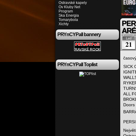
Ostravské kapely
Ov Kluby Net
Program
Ska Energia
Tomarybola
PER
Xichty
ARÉ
PRYnCYPall bannery
Led
21
časový
PRYnCYPall Toplist
SICK O
IGNITE
WALLS
RYKER
TURNS
ALL F
BROKE
Doors
BARRÁ
PERS
Největ
Ostrav