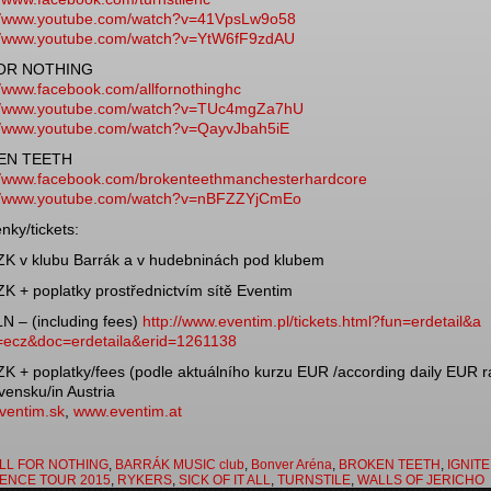
//www.youtube.com/
watch?v=41VpsLw9o58
//www.youtube.com/
watch?v=YtW6fF9zdAU
FOR NOTHING
//www.facebook.com/
allfornothinghc
//www.youtube.com/
watch?v=TUc4mgZa7hU
//www.youtube.com/
watch?v=QayvJbah5iE
EN TEETH
//www.facebook.com/
brokenteethmanchesterhardco
re
//www.youtube.com/
watch?v=nBFZZYjCmEo
nky/tickets:
K v klubu Barrák a v hudebninách pod klubem
K + poplatky prostřednictvím sítě Eventim
N – (including fees)
http://www.eventim.pl/
tickets.html?fun=erdetail&a
te=ecz&doc=erdetaila
&erid=1261138
K + poplatky/fees (podle aktuálního kurzu EUR /according daily EUR r
vensku/in Austria
ventim.sk
,
www.eventim.at
LL FOR NOTHING
,
BARRÁK MUSIC club
,
Bonver Aréna
,
BROKEN TEETH
,
IGNITE
ENCE TOUR 2015
,
RYKERS
,
SICK OF IT ALL
,
TURNSTILE
,
WALLS OF JERICHO