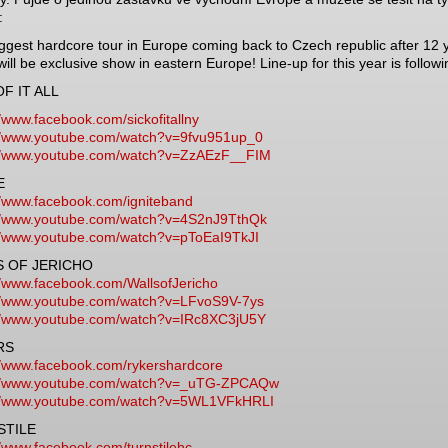
:
ggest hardcore tour in Europe coming back to Czech republic after 12 
 will be exclusive show in eastern Europe! Line-up for this year is followi
OF IT ALL
//www.facebook.com/
sickofitallny
//www.youtube.com/
watch?v=9fvu951up_0
//www.youtube.com/
watch?v=ZzAEzF__FIM
E
//www.facebook.com/
igniteband
//www.youtube.com/
watch?v=4S2nJ9TthQk
//www.youtube.com/
watch?v=pToEaI9TkJI
S OF JERICHO
//www.facebook.com/
WallsofJericho
//www.youtube.com/
watch?v=LFvoS9V-7ys
//www.youtube.com/
watch?v=IRc8XC3jU5Y
RS
//www.facebook.com/
rykershardcore
//www.youtube.com/
watch?v=_uTG-ZPCAQw
//www.youtube.com/
watch?v=5WL1VFkHRLI
STILE
//www.facebook.com/
turnstilehc