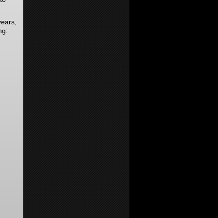
years,
ng: