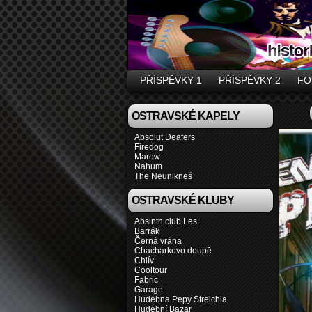
PŘÍSPĚVKY 1
PŘÍSPĚVKY 2
FO
OSTRAVSKÉ KAPELY
Absolut Deafers
Firedog
Marow
Nahum
The Neunikneš
OSTRAVSKÉ KLUBY
Absinth club Les
Barrák
Černá vrána
Chacharkovo doupě
Chlív
Cooltour
Fabric
Garage
Hudebna Pepy Streichla
Hudební Bazar