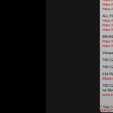
https:
https:
ALL 
https:
https:
https:
BROK
https:
https:
Vstupe
700 CZ
700 CZ
134 PL
ffilia
700 CZ
na Slo
www.e
└ Tags:
A
PERSIST