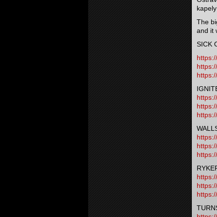
kapely
The bi
and it
SICK 
https:
https:
https:
IGNIT
https:
https:
https:
WALL
https:
https:
https:
RYKE
https:
https:
https:
TURN
https: