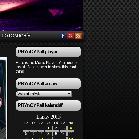
FOTOARCHÍV
PRYnCYPall player
Here is the Music Player. You need to
installl flash player to show this cool
thing!
PRYnCYPall archiv
PRYnCYPall kalendář
Leden 2015
Po
Út
St
Čt
Pá
So
Ne
1
2
3
4
5
6
7
8
9
10
11