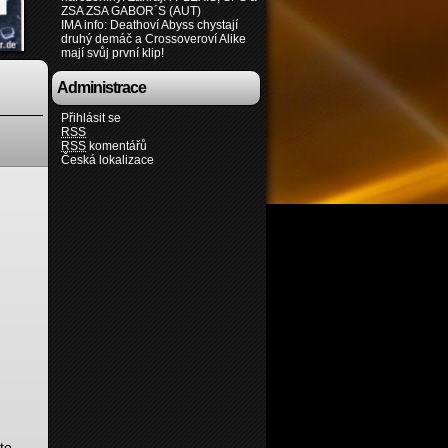
ZSA ZSA GABOR´S (AUT)
IMA info: Deathoví Abyss chystají
druhý demáč a Crossoveroví Alike
mají svůj první klip!
Administrace
Přihlásit se
RSS
RSS
komentářů
Česká lokalizace
to