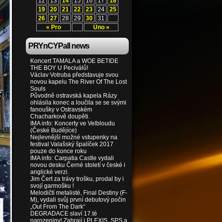
12
13
14
15
16
17
18
19
20
21
22
23
24
25
26
27
28
29
30
31
« Pro
Úno »
PRYnCYPall news
Koncert TAMALA a WOE BETIDE
THE BOY U Peciválů!
Václav Votruba představuje svou
novou kapelu The River Of The Lost
Souls
Původně ostravská kapela Rázy
ohlásila konec a loučila se se svými
fanoušky v Ostravském
Chacharkově doupěti.
IMA info: Koncerty ve Velbloudu
(České Budějíce)
Nejlevnější možné vstupenky na
festival Valašský špalíček 2017
pouze do konce roku
IMA info: Carpatia Castle vydali
novou desku Černé století v české i
anglické verzi.
Jim Čert za trávy trošku, prodal by i
svojí garmošku !
Melodičtí metalisté, Final Destiny (F-
M), vydali svůj první debutový počin
„Out From The Dark“
DEGRADACE slaví 17.té
narozeniny! Zahrají i PLEXIS, SPS a