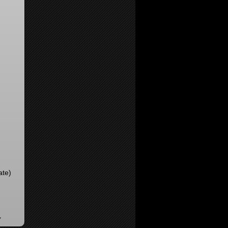
ate)
,