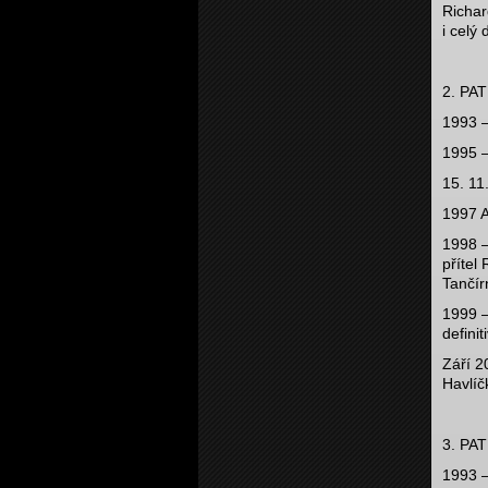
Richar
i celý
2. PA
1993 –
1995 –
15. 11
1997 A
1998 –
přítel
Tančír
1999 –
definit
Září 2
Havlíč
3. PA
1993 –