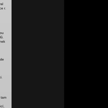
val
e r.
kou
lů.
ánek
kde
i.
y tam
cí,