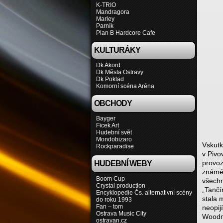
K-TRIO
Mandragora
Marley
Parník
Plan B Hardcore Cafe
KULTURÁKY
Dk Akord
Dk Města Ostravy
Dk Poklad
Komorní scéna Aréna
OBCHODY
Bayger
Ficek Art
Hudební svět
Mondobizaro
Vskutk
Rockparadise
v Pivo
provoz
HUDEBNÍ WEBY
známé,
Boom Cup
všechn
Crystal production
„Tančí
Encyklopedie Čs. alternativní scény
stala 
do roku 1993
Fan – tom
neopij
Ostrava Music City
Woodma
ostravan.cz