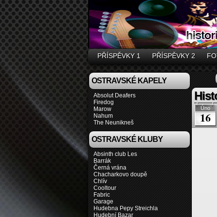
PŘÍSPĚVKY 1
PŘÍSPĚVKY 2
FO
OSTRAVSKÉ KAPELY
Hist
Absolut Deafers
Firedog
Úno
Marow
16
Nahum
The Neunikneš
OSTRAVSKÉ KLUBY
Absinth club Les
Barrák
Černá vrána
Chacharkovo doupě
Chlív
Cooltour
Fabric
Garage
Hudebna Pepy Streichla
Hudební Bazar