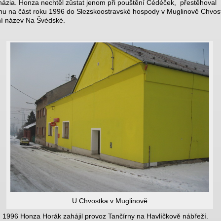
ázia. Honza nechtěl zůstat jenom při pouštění Cédéček, přestěhoval
nu na část roku 1996 do Slezskoostravské hospody v Muglinově Chvos
lní název Na Švédské.
U Chvostka v Muglinově
. 1996 Honza Horák zahájil provoz Tančírny na Havlíčkově nábřeží.