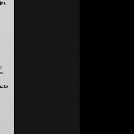
jna
jí
ev
načka