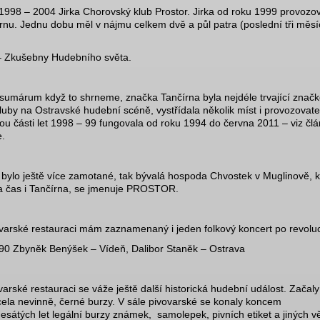
 1998 – 2004 Jirka Chorovský klub Prostor. Jirka od roku 1999 provozo
írnu. Jednu dobu měl v nájmu celkem dvě a půl patra (poslední tři měsíc
– Zkušebny Hudebního světa.
umárum když to shrneme, značka Tančírna byla nejdéle trvající znač
luby na Ostravské hudební scéně, vystřídala několik míst i provozovate
ou části let 1998 – 99 fungovala od roku 1994 do června 2011 – viz čl
.
 bylo ještě více zamotané, tak bývalá hospoda Chvostek v Muglinově, 
a čas i Tančírna, se jmenuje PROSTOR.
varské restauraci mám zaznamenaný i jeden folkový koncert po revoluc
90 Zbyněk Benýšek – Vídeň, Dalibor Staněk – Ostrava
varské restauraci se váže ještě další historická hudební událost. Začal
zcela nevinně, černé burzy. V sále pivovarské se konaly koncem
sátých let legální burzy známek, samolepek, pivních etiket a jiných vě