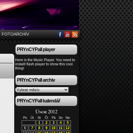
FOTOARCHÍV
PRYnCYPall player
Here is the Music Player. You need to
installl flash player to show this cool
thing!
PRYnCYPall archiv
PRYnCYPall kalendář
Únor 2012
Po
Út
St
Čt
Pá
So
Ne
1
2
3
4
5
6
7
8
9
10
11
12