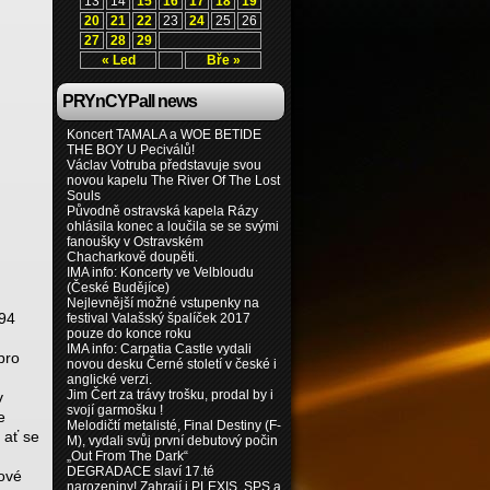
13
14
15
16
17
18
19
20
21
22
23
24
25
26
27
28
29
« Led
Bře »
PRYnCYPall news
Koncert TAMALA a WOE BETIDE
THE BOY U Peciválů!
Václav Votruba představuje svou
novou kapelu The River Of The Lost
Souls
Původně ostravská kapela Rázy
ohlásila konec a loučila se se svými
fanoušky v Ostravském
Chacharkově doupěti.
IMA info: Koncerty ve Velbloudu
(České Budějíce)
Nejlevnější možné vstupenky na
994
festival Valašský špalíček 2017
pouze do konce roku
IMA info: Carpatia Castle vydali
pro
novou desku Černé století v české i
anglické verzi.
Jim Čert za trávy trošku, prodal by i
v
svojí garmošku !
e
Melodičtí metalisté, Final Destiny (F-
 ať se
M), vydali svůj první debutový počin
„Out From The Dark“
DEGRADACE slaví 17.té
ové
narozeniny! Zahrají i PLEXIS, SPS a