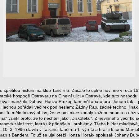
u spletitou historii má klub Tančírna. Začalo to úplně nevinně v roce 1
varské hospodě Ostravaru na Cihelní ulici v Ostravě, kde tuto hospodu
ovali manželé Dubovi. Honza Prokop tam měl aparaturu. Jenom tak – 
 jednou pořádali večírek pod heslem: Žádný Rap, žádné techno, jinak
o. To mělo takový ohlas, že se pak akce konaly každou sobotu a náze
rna“ vznikl proto, že to nechtěli jako „Diskotéku“. Z nevinného večírku s
masová záležitost, která už přinášela i problémy. Třeba hlídat mladistvé,
í. 10. 3. 1995 slavila v Tatranu Tančírna 1. výročí a hrál jí k tomu Marcel
n s Bandem. To už se ujal otěží Honza Horák- spolužák Johany Dub