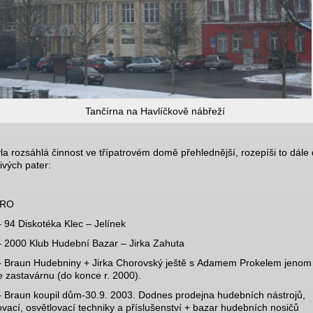
Tančírna na Havlíčkově nábřeží
la rozsáhlá činnost ve třípatrovém domě přehlednější, rozepíši to dále 
livých pater:
TRO
 94 Diskotéka Klec – Jelínek
 2000 Klub Hudební Bazar – Jirka Zahuta
 Braun Hudebniny + Jirka Chorovský ještě s Adamem Prokelem jenom 
 zastavárnu (do konce r. 2000).
 Braun koupil dům-30.9. 2003. Dodnes prodejna hudebních nástrojů,
vací, osvětlovací techniky a příslušenství + bazar hudebních nosičů