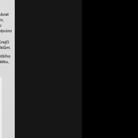
dávat
n,
o
ebními
rejčí
ektům.
ětšího
téku,