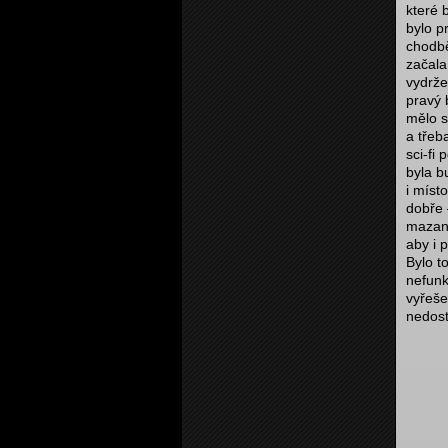
které 
bylo p
chodbě
začala
vydrže
pravý 
mělo s
a třeb
sci-fi
byla b
i míst
dobře 
mazaný
aby i 
Bylo t
nefunk
vyřeše
nedost