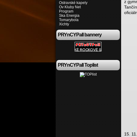
z gymn
Ostravské kapely
Tančír
Ov Kluby Net
Program
oficiá
Ska Energia
Tomarybola
Xichty
PRYnCYPall bannery
PRYnCYPall Toplist
15. 11