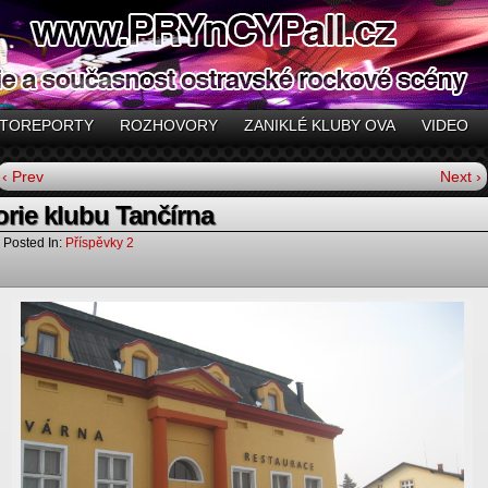
TOREPORTY
ROZHOVORY
ZANIKLÉ KLUBY OVA
VIDEO
‹ Prev
Next ›
orie klubu Tančírna
Posted In:
Příspěvky 2