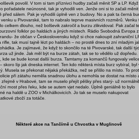
bolševik povolil. V tom si tam příznivci hudby začali měnit SP a LP. Když
ro pořadatele neúnosné, tak je vyhodili ven. Jenže oni si to začali měnit
 před sálem. Pak je vyhodili úplně ven z budovy. No a pak ta černá bu
 venku u Pivovarské, tam to nabralo teprve masivních rozměrů. Venku 
lo celkem dlouho, než bolševik zakročil a burzu zlikvidoval. Pak začal t
burzovní folklor po haldách a jiných místech. Rádio Svobodná Evropa z
randu- že občan v Československu když si chce nakoupit zahraniční L
a rifle, tak musí tajně lézt po haldách – no prostě dnes to zní mladým j
 pohádka. Je zajímavé, že když to skončilo na té Pivovarské, tak další tý
urza už jinde. Jak měl být na burze zátah, tak se to vědělo už dopředu.
o, kde se bude konat další burza. Tamtamy za komančů fungovaly velic
– skoro líp jak dneska internet. Ten kdo některá místa burz vybíral, byl 
. Musela se překonat nějaká překážka, než se přišlo na místo. To prot
policie při zátahu neměla snadnou úlohu a nemohla se dostat na místo 
o zřejmě v Hrabové, tam se muselo přejít pěšky přes starý- už normáln
ční most přes řeku, kde se autem vjet nedalo. Úplně geniálně to bylo
né na haldě u ZOO v Michálkovicích. Jo tak se muselo nakupovat
atkové zboží za totáče.
Některé akce na Tančírně u Chvostka v Muglinově