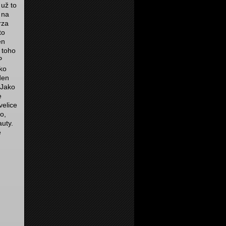
 už to
 na
rza
to
en
 toho
P
ako
den
 Jako
e
velice
o,
auty.
ě