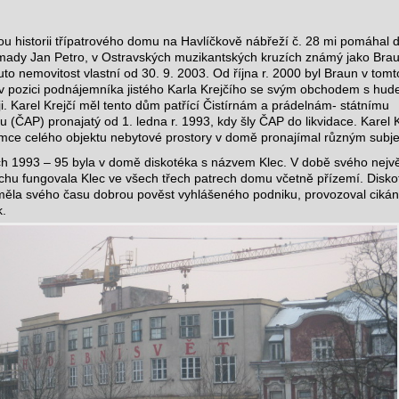
tou historii třípatrového domu na Havlíčkově nábřeží č. 28 mi pomáhal 
ady Jan Petro, v Ostravských muzikantských kruzích známý jako Brau
tuto nemovitost vlastní od 30. 9. 2003. Od října r. 2000 byl Braun v tomt
 pozici podnájemníka jistého Karla Krejčího se svým obchodem s hud
ji. Karel Krejčí měl tento dům patřící Čistírnám a prádelnám- státnímu
u (ČAP) pronajatý od 1. ledna r. 1993, kdy šly ČAP do likvidace. Karel K
mce celého objektu nebytové prostory v domě pronajímal různým subj
ch 1993 – 95 byla v domě diskotéka s názvem Klec. V době svého nejv
hu fungovala Klec ve všech třech patrech domu včetně přízemí. Disko
měla svého času dobrou pověst vyhlášeného podniku, provozoval cikán
k.