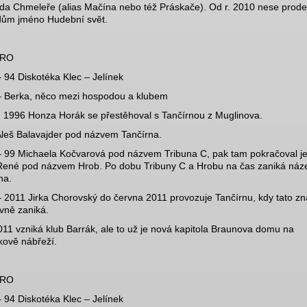
da Chmeleře (alias Mačína nebo též Práskače). Od r. 2010 nese prode
 dům jméno Hudební svět.
TRO
 94 Diskotéka Klec – Jelínek
 Berka, něco mezi hospodou a klubem
. 1996 Honza Horák se přestěhoval s Tančírnou z Muglinova.
leš Balavajder pod názvem Tančírna.
 99 Michaela Kočvarová pod názvem Tribuna C, pak tam pokračoval je
 René pod názvem Hrob. Po dobu Tribuny C a Hrobu na čas zaniká náz
na.
 2011 Jirka Chorovský do června 2011 provozuje Tančírnu, kdy tato z
ivně zaniká.
011 vzniká klub Barrák, ale to už je nová kapitola Braunova domu na
kově nábřeží.
TRO
 94 Diskotéka Klec – Jelínek