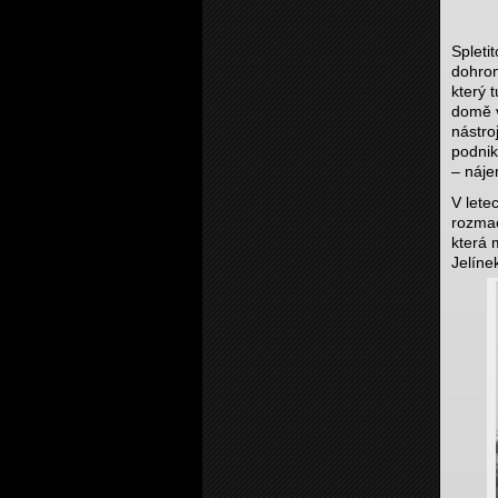
Spleti
dohrom
který 
domě v
nástro
podnik
– náje
V lete
rozmac
která 
Jelíne