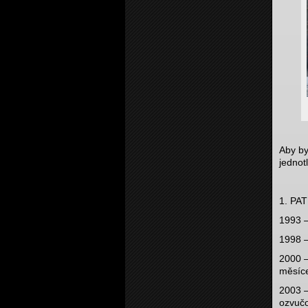
Aby by
jednot
1. PA
1993 –
1998 –
2000 –
měsíce
2003 –
ozvučo