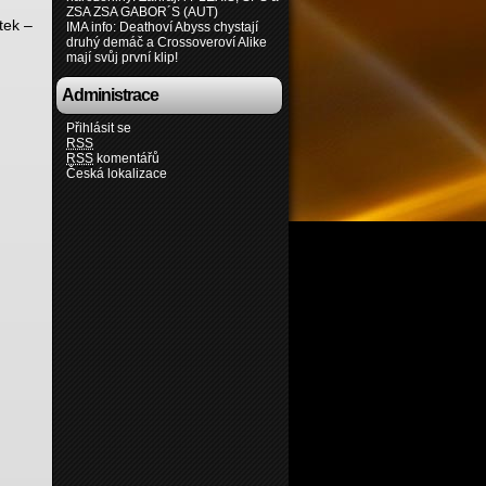
ZSA ZSA GABOR´S (AUT)
tek –
IMA info: Deathoví Abyss chystají
druhý demáč a Crossoveroví Alike
mají svůj první klip!
Administrace
Přihlásit se
RSS
RSS
komentářů
Česká lokalizace