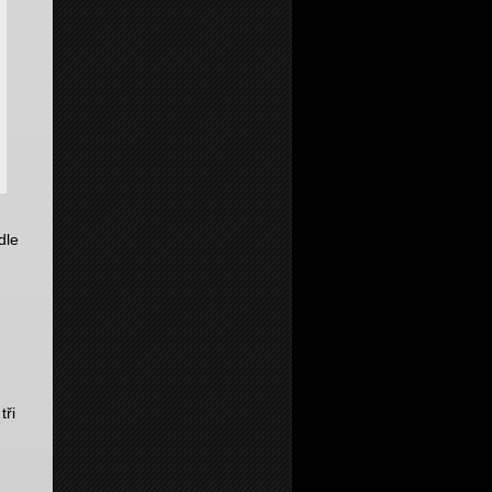
dle
tři