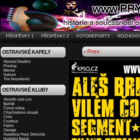
PŘÍSPĚVKY 1
PŘÍSPĚVKY 2
FOTOREPORTY
ROZHOVO
‹ Prev
OSTRAVSKÉ KAPELY
Absolut Deafers
Firedog
Marow
Nahum
The Neunikneš
OSTRAVSKÉ KLUBY
Absinth club Les
Barrák
Černá vrána
Chacharkovo doupě
Chlív
Cooltour
Fabric
Garage
Hudebna Pepy Streichla
Hudební Bazar