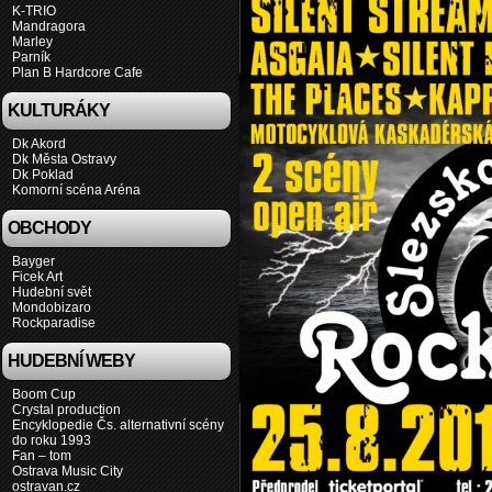
K-TRIO
Mandragora
Marley
Parník
Plan B Hardcore Cafe
KULTURÁKY
Dk Akord
Dk Města Ostravy
Dk Poklad
Komorní scéna Aréna
OBCHODY
Bayger
Ficek Art
Hudební svět
Mondobizaro
Rockparadise
HUDEBNÍ WEBY
Boom Cup
Crystal production
Encyklopedie Čs. alternativní scény
do roku 1993
Fan – tom
Ostrava Music City
ostravan.cz