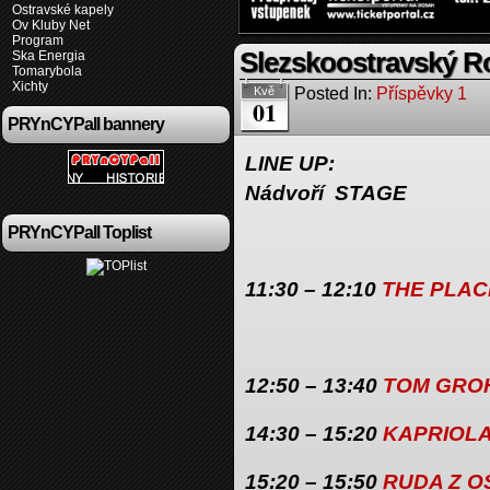
Ostravské kapely
Ov Kluby Net
Program
Slezskoostravský R
Ska Energia
Tomarybola
Xichty
Posted In:
Příspěvky 1
Kvě
01
PRYnCYPall bannery
LINE UP:
Nádvoří STAGE
PRYnCYPall Toplist
11:30 – 12:10
THE PLAC
12:50 – 13:40
TOM GRO
14:30 – 15:20
KAPRIOL
15:20 – 15:50
RUDA Z O