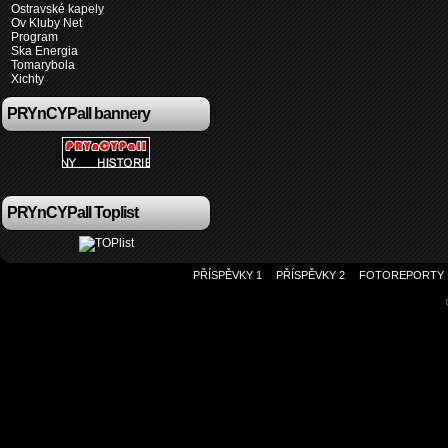
Ostravské kapely
Ov Kluby Net
Program
Ska Energia
Tomarybola
Xichty
PRYnCYPall bannery
PRYnCYPall Toplist
PŘÍSPĚVKY 1
PŘÍSPĚVKY 2
FOTOREPORTY