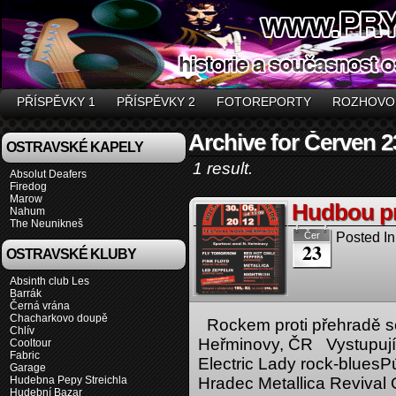
PŘÍSPĚVKY 1
PŘÍSPĚVKY 2
FOTOREPORTY
ROZHOVO
Archive for Červen 2
OSTRAVSKÉ KAPELY
1 result.
Absolut Deafers
Firedog
Marow
Hudbou pr
Nahum
The Neunikneš
Posted In
Čer
23
OSTRAVSKÉ KLUBY
Absinth club Les
Barrák
Černá vrána
Chacharkovo doupě
Rockem proti přehradě s
Chlív
Heřminovy, ČR Vystupuj
Cooltour
Fabric
Electric Lady rock-blues
Garage
Hudebna Pepy Streichla
Hradec Metallica Revival 
Hudební Bazar