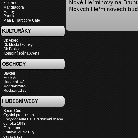
Nové Heřminovy na Bruntá
K-TRIO
Mandragora
Nových Heřminovech bud
Marley
Parník
Plan B Hardcore Cafe
KULTURÁKY
Dk Akord
Dk Města Ostravy
Dk Poklad
Komorní scéna Aréna
OBCHODY
Bayger
Ficek Art
Hudební svět
Mondobizaro
Rockparadise
HUDEBNÍ WEBY
Boom Cup
Crystal production
Encyklopedie Čs. alternativní scény
do roku 1993
Fan – tom
Ostrava Music City
ostravan.cz