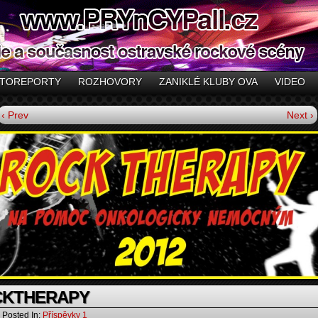
TOREPORTY
ROZHOVORY
ZANIKLÉ KLUBY OVA
VIDEO
‹ Prev
Next ›
CKTHERAPY
Posted In:
Příspěvky 1