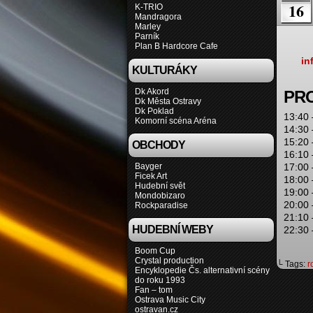
16
K-TRIO
Mandragora
Marley
Parník
Plan B Hardcore Cafe
in
KULTURÁKY
Dk Akord
PR
Dk Města Ostravy
Dk Poklad
13:40
Komorní scéna Aréna
14:30
15:20
OBCHODY
16:10
Bayger
17:00
Ficek Art
18:00
Hudební svět
19:00
Mondobizaro
20:00
Rockparadise
21:10
HUDEBNÍ WEBY
22:30
Boom Cup
Crystal production
└ Tags:
r
Encyklopedie Čs. alternativní scény
do roku 1993
Fan – tom
Ostrava Music City
ostravan.cz