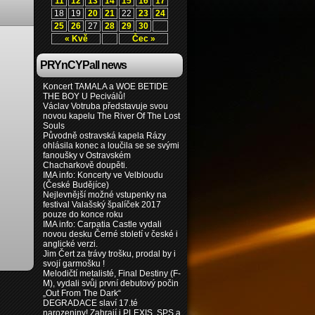
11
12
13
14
15
16
17
18
19
20
21
22
23
24
25
26
27
28
29
30
« Kvě
Čec »
forum
kontakt
PRYnCYPall news
Koncert TAMALA a WOE BETIDE
THE BOY U Peciválů!
Václav Votruba představuje svou
novou kapelu The River Of The Lost
Souls
Původně ostravská kapela Rázy
ohlásila konec a loučila se se svými
fanoušky v Ostravském
Chacharkově doupěti.
IMA info: Koncerty ve Velbloudu
(České Budějíce)
Nejlevnější možné vstupenky na
festival Valašský špalíček 2017
pouze do konce roku
IMA info: Carpatia Castle vydali
novou desku Černé století v české i
anglické verzi.
Jim Čert za trávy trošku, prodal by i
svojí garmošku !
Melodičtí metalisté, Final Destiny (F-
M), vydali svůj první debutový počin
„Out From The Dark“
DEGRADACE slaví 17.té
narozeniny! Zahrají i PLEXIS, SPS a