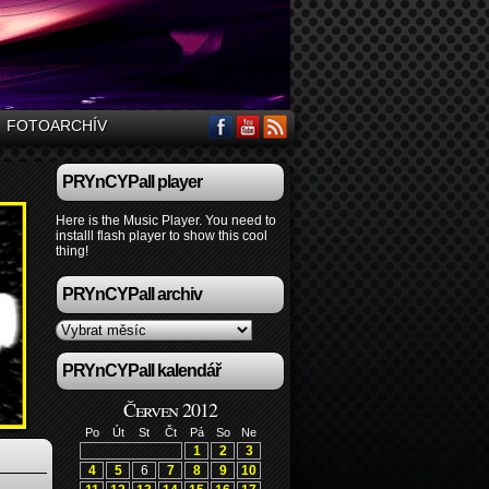
FOTOARCHÍV
PRYnCYPall player
Here is the Music Player. You need to
installl flash player to show this cool
thing!
PRYnCYPall archiv
PRYnCYPall kalendář
Červen 2012
Po
Út
St
Čt
Pá
So
Ne
1
2
3
4
5
6
7
8
9
10