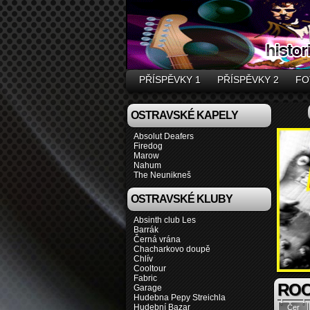
PŘÍSPĚVKY 1
PŘÍSPĚVKY 2
FO
OSTRAVSKÉ KAPELY
Absolut Deafers
Firedog
Marow
Nahum
The Neunikneš
OSTRAVSKÉ KLUBY
Absinth club Les
Barrák
Černá vrána
Chacharkovo doupě
Chlív
Cooltour
Fabric
RO
Garage
Hudebna Pepy Streichla
Hudební Bazar
Čer