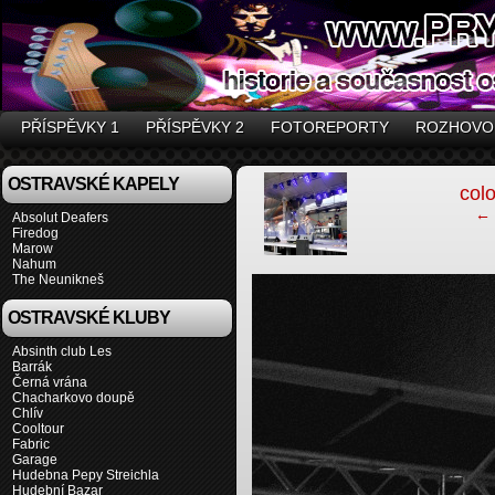
PŘÍSPĚVKY 1
PŘÍSPĚVKY 2
FOTOREPORTY
ROZHOVO
‹
OSTRAVSKÉ KAPELY
col
← 
Absolut Deafers
Firedog
Marow
Nahum
The Neunikneš
OSTRAVSKÉ KLUBY
Absinth club Les
Barrák
Černá vrána
Chacharkovo doupě
Chlív
Cooltour
Fabric
Garage
Hudebna Pepy Streichla
Hudební Bazar