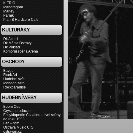
K-TRIO
Mandragora
Marley
Parník
Plan B Hardcore Cafe
KULTURÁKY
Dk Akord
Dk Města Ostravy
Dk Poklad
Komorní scéna Aréna
OBCHODY
Bayger
Ficek Art
Hudební svět
Mondobizaro
Rockparadise
HUDEBNÍ WEBY
Boom Cup
Crystal production
Encyklopedie Čs. alternativní scény
do roku 1993
Fan – tom
Ostrava Music City
ostravan.cz