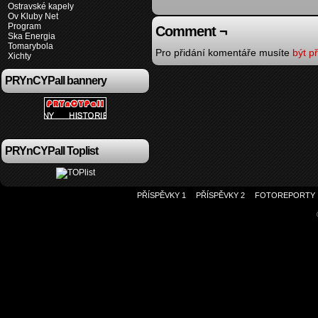
Ostravské kapely
Ov Kluby Net
Program
Comment ¬
Ska Energia
Tomarybola
Pro přidání komentáře musíte
být př
Xichty
PRYnCYPall bannery
PRYnCYPall Toplist
PŘÍSPĚVKY 1
PŘÍSPĚVKY 2
FOTOREPORTY