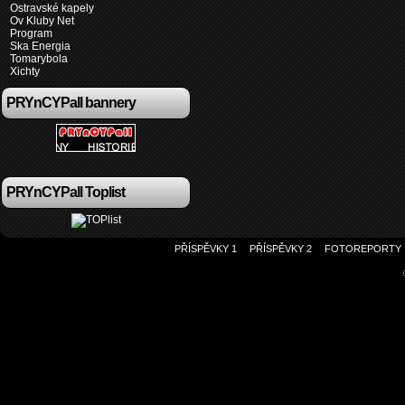
Ostravské kapely
Ov Kluby Net
Program
Ska Energia
Tomarybola
Xichty
PRYnCYPall bannery
PRYnCYPall Toplist
PŘÍSPĚVKY 1
PŘÍSPĚVKY 2
FOTOREPORTY