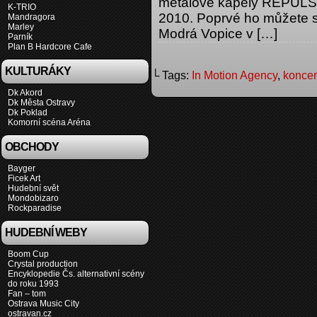
metalové kapely REPULSE
K-TRIO
2010. Poprvé ho můžete s 
Mandragora
Marley
Modrá Vopice v […]
Parník
Plan B Hardcore Cafe
KULTURÁKY
└ Tags:
In Motion Agency
,
koncer
Dk Akord
Dk Města Ostravy
Dk Poklad
Komorní scéna Aréna
OBCHODY
Bayger
Ficek Art
Hudební svět
Mondobizaro
Rockparadise
HUDEBNÍ WEBY
Boom Cup
Crystal production
Encyklopedie Čs. alternativní scény
do roku 1993
Fan – tom
Ostrava Music City
ostravan.cz