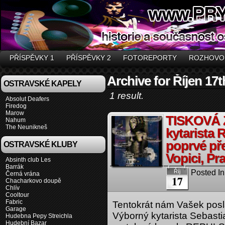
PŘÍSPĚVKY 1
PŘÍSPĚVKY 2
FOTOREPORTY
ROZHOVO
Archive for Říjen 17t
OSTRAVSKÉ KAPELY
1 result.
Absolut Deafers
Firedog
Marow
TISKOVÁ Z
Nahum
The Neunikneš
kytarista
poprvé pře
OSTRAVSKÉ KLUBY
Vopici, Pr
Absinth club Les
Barrák
Posted In
Říj
Černá vrána
17
Chacharkovo doupě
Chlív
Cooltour
Fabric
Tentokrát nám Vašek posla
Garage
Výborný kytarista Sebasti
Hudebna Pepy Streichla
Hudební Bazar