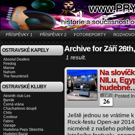
PŘÍSPĚVKY 1
PŘÍSPĚVKY 2
FOTOREPORTY
ROZHOVO
Archive for Září 26th
OSTRAVSKÉ KAPELY
1 result.
Absolut Deafers
Firedog
Marow
Na slovíč
Nahum
The Neunikneš
NILu, Egyp
hudebně
OSTRAVSKÉ KLUBY
Posted In
Zář
Absinth club Les
26
Barrák
Černá vrána
Chacharkovo doupě
Chlív
Ještě jednou se vrátíme 
Cooltour
Rock-festu Open-air 2014. 
Fabric
Garage
nicméně z našeho pohled
Hudebna Pepy Streichla
Hudební Bazar