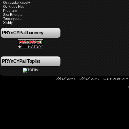
Ostravské kapely
Ov Kluby Net
Program
Ska Energia
Tomarybola
Xichty
PRYnCYPall bannery
PRYnCYPall Toplist
PŘÍSPĚVKY 1
PŘÍSPĚVKY 2
FOTOREPORTY