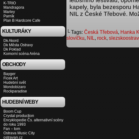
letošního festivalu, opom
K-TRIO
kapely, byla bezesporu 
Mandragora
Marley
NIL z České Třebové. Mož
Parník
Plan B Hardcore Cafe
KULTURÁKY
└ Tags:
Česká Třebová
,
Hanka 
slovíčku
,
NIL
,
rock
,
slezskoostrav
Dk Akord
Dk Města Ostravy
Dk Poklad
Komorní scéna Aréna
OBCHODY
Bayger
Ficek Art
Hudební svět
Mondobizaro
Rockparadise
HUDEBNÍ WEBY
Boom Cup
Crystal production
Encyklopedie Čs. alternativní scény
do roku 1993
Fan – tom
Ostrava Music City
ostravan.cz