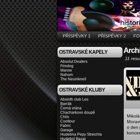
PŘÍSPĚVKY 1
PŘÍSPĚVKY 2
FO
Archi
OSTRAVSKÉ KAPELY
11 resul
Absolut Deafers
Firedog
Marow
Nahum
The Neunikneš
OSTRAVSKÉ KLUBY
Absinth club Les
Barrák
Černá vrána
Chacharkovo doupě
Mikolá
Chlív
Cooltour
Moravu
Fabric
o den 
Garage
koncer
Hudebna Pepy Streichla
Hudební Bazar