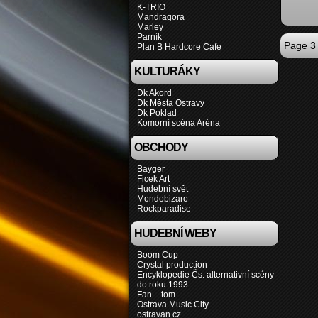
K-TRIO
Mandragora
Marley
Parník
Page 3 
Plan B Hardcore Cafe
KULTURÁKY
Dk Akord
Dk Města Ostravy
Dk Poklad
Komorní scéna Aréna
OBCHODY
Bayger
Ficek Art
Hudební svět
Mondobizaro
Rockparadise
HUDEBNÍ WEBY
Boom Cup
Crystal production
Encyklopedie Čs. alternativní scény
do roku 1993
Fan – tom
Ostrava Music City
ostravan.cz