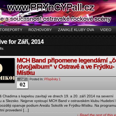
TOREPORTY
ROZHOVORY
ZANIKLÉ KLUBY OVA
VIDEO
ve for Září, 2014
ts.
MCH Band připomene legendární „č
(dvoj)album“ v Ostravě a ve Frýdku-
Místku
Posted In:
Příspěvky 1
Zář
02
š Chadima s kapelou zavítají ve dnech 19. a 20. září 2014 na severní
 a Slezsko. Nejprve vystoupí MCH Band v ostravském klubu Hudební 
později opanuje podium Areálu Sokolík ve Frýdku-Místku. Na program
tní provedení […]
↓ Read the rest of this