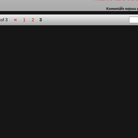
Komentáře nejsou 
«
of 3
1
2
3