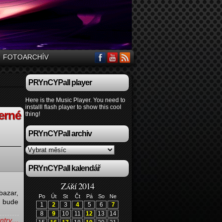
FOTOARCHÍV
PRYnCYPall player
Here is the Music Player. You need to
installl flash player to show this cool
erné
thing!
PRYnCYPall archiv
PRYnCYPall kalendář
Září 2014
bazar,
Po
Út
St
Čt
Pá
So
Ne
u bude
1
2
3
4
5
6
7
8
9
10
11
12
13
14
 entry…