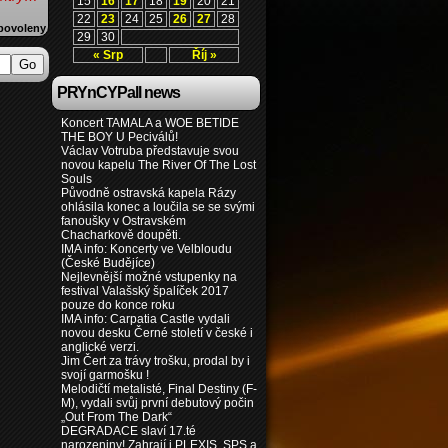
15
16
17
18
19
20
21
22
23
24
25
26
27
28
povoleny
29
30
« Srp
Říj »
PRYnCYPall news
Koncert TAMALA a WOE BETIDE
THE BOY U Peciválů!
Václav Votruba představuje svou
novou kapelu The River Of The Lost
Souls
Původně ostravská kapela Rázy
ohlásila konec a loučila se se svými
fanoušky v Ostravském
Chacharkově doupěti.
IMA info: Koncerty ve Velbloudu
(České Budějíce)
Nejlevnější možné vstupenky na
festival Valašský špalíček 2017
pouze do konce roku
IMA info: Carpatia Castle vydali
novou desku Černé století v české i
anglické verzi.
Jim Čert za trávy trošku, prodal by i
svojí garmošku !
Melodičtí metalisté, Final Destiny (F-
M), vydali svůj první debutový počin
„Out From The Dark“
DEGRADACE slaví 17.té
narozeniny! Zahrají i PLEXIS, SPS a