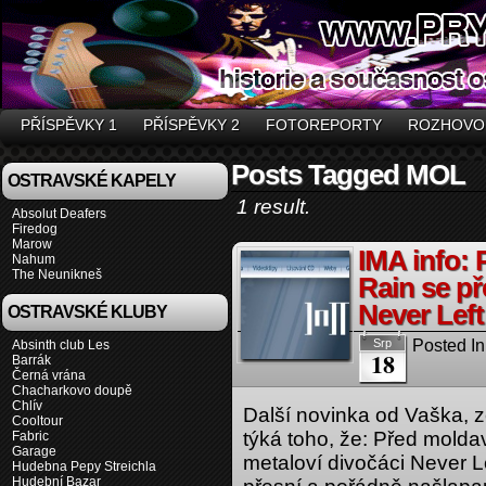
PŘÍSPĚVKY 1
PŘÍSPĚVKY 2
FOTOREPORTY
ROZHOVO
Posts Tagged MOL
OSTRAVSKÉ KAPELY
1 result.
Absolut Deafers
Firedog
Marow
IMA info:
Nahum
The Neunikneš
Rain se př
Never Left
OSTRAVSKÉ KLUBY
Posted In
Srp
Absinth club Les
18
Barrák
Černá vrána
Chacharkovo doupě
Chlív
Další novinka od Vaška, z
Cooltour
týká toho, že: Před molda
Fabric
Garage
metaloví divočáci Never Le
Hudebna Pepy Streichla
Hudební Bazar