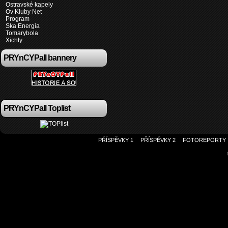
Ostravské kapely
Ov Kluby Net
Program
Ska Energia
Tomarybola
Xichty
PRYnCYPall bannery
PRYnCYPall Toplist
PŘÍSPĚVKY 1
PŘÍSPĚVKY 2
FOTOREPORTY