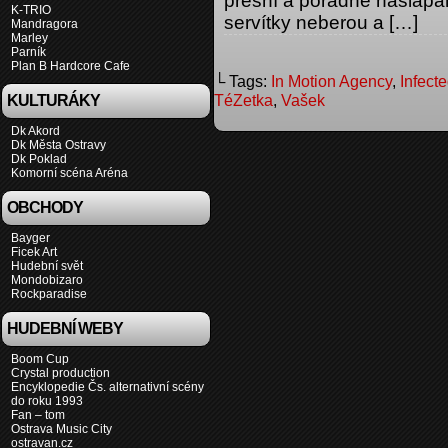
přesní a pořádně našlapaní
K-TRIO
servítky neberou a […]
Mandragora
Marley
Parník
Plan B Hardcore Cafe
└ Tags:
In Motion Agency
,
Infect
TéZetka
,
Vašek
KULTURÁKY
Dk Akord
Dk Města Ostravy
Dk Poklad
Komorní scéna Aréna
OBCHODY
Bayger
Ficek Art
Hudební svět
Mondobizaro
Rockparadise
HUDEBNÍ WEBY
Boom Cup
Crystal production
Encyklopedie Čs. alternativní scény
do roku 1993
Fan – tom
Ostrava Music City
ostravan.cz