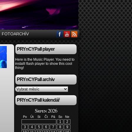
FOTOARCHÍV
PRYnCYPall player
Here is the Music Player. You need to
installl flash player to show this cool
thing!
PRYnCYPall archiv
PRYnCYPall kalendář
Srpen 2026
Po
Út
St
Čt
Pá
So
Ne
1
2
3
4
5
6
7
8
9