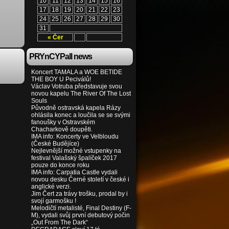
10
11
12
13
14
15
16
17
18
19
20
21
22
23
24
25
26
27
28
29
30
31
« Čer
PRYnCYPall news
Koncert TAMALA a WOE BETIDE
THE BOY U Peciválů!
Václav Votruba představuje svou
novou kapelu The River Of The Lost
Souls
Původně ostravská kapela Rázy
ohlásila konec a loučila se se svými
fanoušky v Ostravském
Chacharkově doupěti.
IMA info: Koncerty ve Velbloudu
(České Budějíce)
Nejlevnější možné vstupenky na
festival Valašský špalíček 2017
pouze do konce roku
IMA info: Carpatia Castle vydali
novou desku Černé století v české i
anglické verzi.
Jim Čert za trávy trošku, prodal by i
svojí garmošku !
Melodičtí metalisté, Final Destiny (F-
M), vydali svůj první debutový počin
„Out From The Dark“