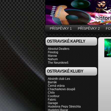
PŘÍSPĚVKY 1
PŘÍSPĚVKY 2
FO
OSTRAVSKÉ KAPELY
Absolut Deafers
Firedog
Marow
Nahum
The Neunikneš
OSTRAVSKÉ KLUBY
Absinth club Les
Barrák
Černá vrána
Chacharkovo doupě
Chlív
Cooltour
Fabric
Garage
Hudebna Pepy Streichla
Hudební Bazar