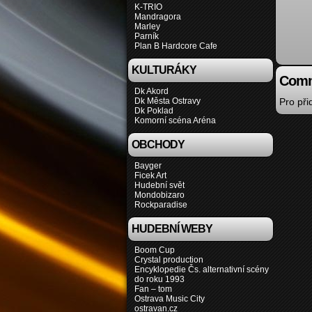
K-TRIO
Mandragora
Marley
Parník
Plan B Hardcore Cafe
KULTURÁKY
Comm
Dk Akord
Dk Města Ostravy
Pro př
Dk Poklad
Komorní scéna Aréna
OBCHODY
Bayger
Ficek Art
Hudební svět
Mondobizaro
Rockparadise
HUDEBNÍ WEBY
Boom Cup
Crystal production
Encyklopedie Čs. alternativní scény
do roku 1993
Fan – tom
Ostrava Music City
ostravan.cz