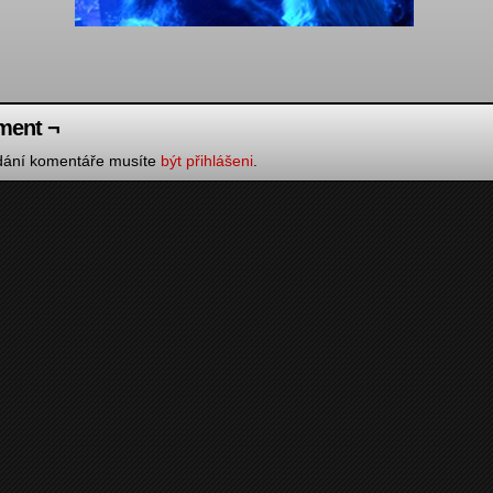
ent ¬
idání komentáře musíte
být přihlášeni
.