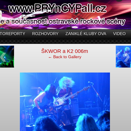
TOREPORTY
ROZHOVORY
ZANIKLÉ KLUBY OVA
VIDEO
‹
›
ŠKWOR a K2 006m
← Back to Gallery