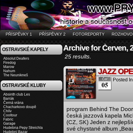
PŘÍSPĚVKY 1
PŘÍSPĚVKY 2
FOTOREPORTY
ROZHOVO
Archive for Červen, 
OSTRAVSKÉ KAPELY
25 results.
Absolut Deafers
Firedog
Marow
JAZZ OPE
Nahum
The Neunikneš
Posted In
Čer
05
OSTRAVSKÉ KLUBY
Absinth club Les
Barrák
Černá vrána
Chacharkovo doupě
program Behind The Door 
Chlív
česká jazzová kapela Mich
Cooltour
Fabric
(CZ, SK) Jeden z nejlepší
Garage
Hudebna Pepy Streichla
své chystané album „Beaut
Hudební Bazar