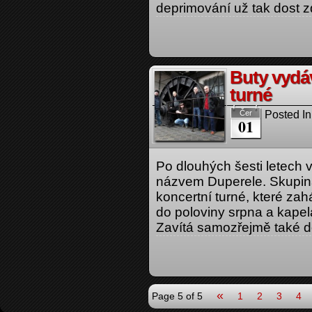
deprimování už tak dost 
Buty vydáv
turné
Posted In
Čer
01
Po dlouhých šesti letech
názvem Duperele. Skupina
koncertní turné, které zah
do poloviny srpna a kapela
Zavítá samozřejmě také d
«
Page 5 of 5
1
2
3
4