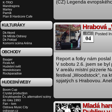
(CZ) Legenda evropského 
K-TRIO
Mandragora
Marley
Parník
Plan B Hardcore Cafe
KULTURÁKY
Hrabová „
Dk Akord
Posted In
Čer
04
Dk Města Ostravy
Dk Poklad
Komorní scéna Aréna
OBCHODY
Report a fotky nám posla
Bayger
Ficek Art
V sobotu 2.6. jsem se byl
Hudební svět
V areálu místní pizzerie N
Mondobizaro
Rockparadise
festival „Woodstock“, na 
spjatých s Hrabovou. Ane
HUDEBNÍ WEBY
Boom Cup
Crystal production
Encyklopedie Čs. alternativní scény
do roku 1993
Fan – tom
Mladá har
Ostrava Music City
Dublinu v
ostravan.cz