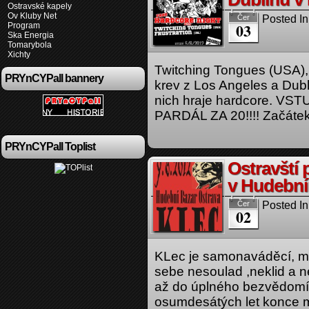
Ostravské kapely
Ov Kluby Net
Posted In
Čer
03
Program
Ska Energia
Tomarybola
Xichty
Twitching Tongues (USA), 
PRYnCYPall bannery
krev z Los Angeles a Dubl
nich hraje hardcore. 
PARDÁL ZA 20!!!! Začáte
PRYnCYPall Toplist
Ostravští
v Hudebn
Posted In
Čer
02
KLec je samonaváděcí, mo
sebe nesoulad ,neklid a 
až do úplného bezvědomí
osumdesátých let konce mi