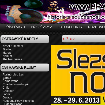
PŘÍSPĚVKY 1
PŘÍSPĚVKY 2
FOTOREPORTY
ROZHOVO
‹ Prev
OSTRAVSKÉ KAPELY
Absolut Deafers
Firedog
Marow
Nahum
The Neunikneš
OSTRAVSKÉ KLUBY
Absinth club Les
Barrák
Černá vrána
Chacharkovo doupě
Chlív
Cooltour
Fabric
Garage
Hudebna Pepy Streichla
Hudební Bazar