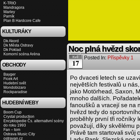
K-TRIO
Mandragora
Marley
Parník
Plan B Hardcore Cafe
KULTURÁKY
Dk Akord
Dk Města Ostravy
Noc plná hvězd skonč
Dk Poklad
Komorní scéna Aréna
Posted In:
Příspěvky 1
Kvě
17
OBCHODY
Bayger
Po dvaceti letech se uzavř
Ficek Art
Hudební svět
největších festivalů u nás,
Mondobizaro
jako Motörhead, Saxon, Mr
Rockparadise
mnoho dalších. Pořadatelé 
HUDEBNÍ WEBY
fanoušků a vracejí se na 
hvězd tedy do sportovníh
Boom Cup
Crystal production
proběhly první tři ročníky
Encyklopedie Čs. alternativní scény
považují, díky skvělému pr
do roku 1993
Fan – tom
Právě tam startovali svůj 
Ostrava Music City
ostravan.cz
Lady Pank. Slezská noc nav