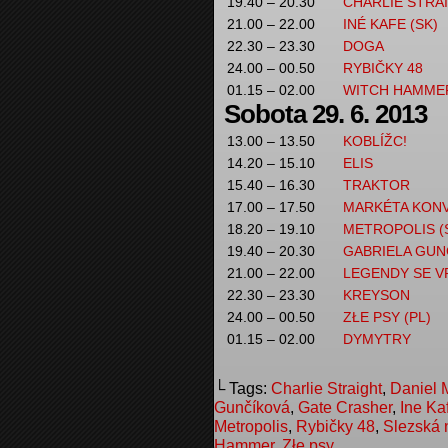
19.40 – 20.30
CHARLIE STRA
21.00 – 22.00
INÉ KAFE (SK)
22.30 – 23.30
DOGA
24.00 – 00.50
RYBIČKY 48
01.15 – 02.00
WITCH HAMME
Sobota 29. 6. 2013
13.00 – 13.50
KOBLÍŽC!
14.20 – 15.10
ELIS
15.40 – 16.30
TRAKTOR
17.00 – 17.50
MARKÉTA KON
18.20 – 19.10
METROPOLIS (
19.40 – 20.30
GABRIELA GUN
21.00 – 22.00
LEGENDY SE V
22.30 – 23.30
KREYSON
24.00 – 00.50
ZŁE PSY (PL)
01.15 – 02.00
DYMYTRY
└ Tags:
Charlie Straight
,
Daniel 
Gunčíková
,
Gate Crasher
,
Ine Ka
Metropolis
,
Rybičky 48
,
Slezská 
Hammer
,
Złe psy