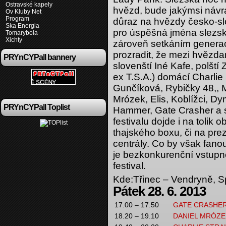
Ostravské kapely
hvězd, bude jakýmsi návr
Ov Kluby Net
Program
důraz na hvězdy česko-sl
Ska Energia
pro úspěšná jména slezsk
Tomarybola
Xichty
zároveň setkáním generac
prozradit, že mezi hvězda
PRYnCYPall bannery
slovenští Iné Kafe, polšt
ex T.S.A.) domácí Charlie
Gunčíková, Rybičky 48,, 
Mrózek, Elis, Koblížci, Dym
PRYnCYPall Toplist
Hammer, Gate Crasher a s
festivalu dojde i na tolik 
thajského boxu, či na pre
centrály. Co by však fano
je bezkonkurenční vstupn
festival.
Kde:
Třinec – Vendryně, S
Pátek 28. 6. 2013
17.00 – 17.50
GATE CRASHE
18.20 – 19.10
DANIEL MRÓZEK