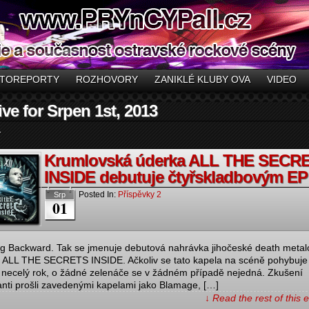
TOREPORTY
ROZHOVORY
ZANIKLÉ KLUBY OVA
VIDEO
ve for Srpen 1st, 2013
.
Krumlovská úderka ALL THE SECR
INSIDE debutuje čtyřskladbovým EP
Posted In:
Příspěvky 2
Srp
01
g Backward. Tak se jmenuje debutová nahrávka jihočeské death metal
 ALL THE SECRETS INSIDE. Ačkoliv se tato kapela na scéně pohybuje
 necelý rok, o žádné zelenáče se v žádném případě nejedná. Zkušení
nti prošli zavedenými kapelami jako Blamage, […]
↓ Read the rest of this