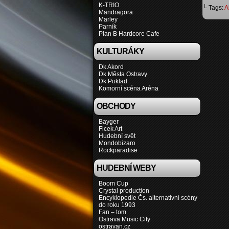
K-TRIO
└ Tags:
A
Mandragora
Marley
Parník
Plan B Hardcore Cafe
KULTURÁKY
Dk Akord
Dk Města Ostravy
Dk Poklad
Komorní scéna Aréna
OBCHODY
Bayger
Ficek Art
Hudební svět
Mondobizaro
Rockparadise
HUDEBNÍ WEBY
Boom Cup
Crystal production
Encyklopedie Čs. alternativní scény
do roku 1993
Fan – tom
Ostrava Music City
ostravan.cz