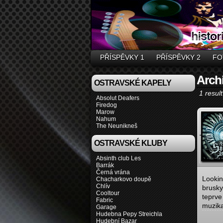
PŘÍSPĚVKY 1
PŘÍSPĚVKY 2
FO
Archi
OSTRAVSKÉ KAPELY
1 result
Absolut Deafers
Firedog
Marow
Nahum
The Neunikneš
OSTRAVSKÉ KLUBY
Absinth club Les
Barrák
Černá vrána
Lookin
Chacharkovo doupě
Chlív
brusky
Cooltour
teprve
Fabric
muzika
Garage
Hudebna Pepy Streichla
Hudební Bazar