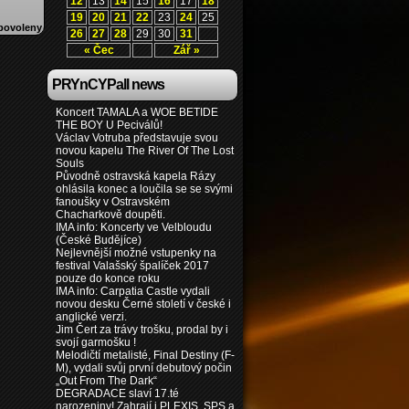
12
13
14
15
16
17
18
19
20
21
22
23
24
25
povoleny
26
27
28
29
30
31
« Čec
Zář »
PRYnCYPall news
Koncert TAMALA a WOE BETIDE
THE BOY U Peciválů!
Václav Votruba představuje svou
novou kapelu The River Of The Lost
Souls
Původně ostravská kapela Rázy
ohlásila konec a loučila se se svými
fanoušky v Ostravském
Chacharkově doupěti.
IMA info: Koncerty ve Velbloudu
(České Budějíce)
Nejlevnější možné vstupenky na
festival Valašský špalíček 2017
pouze do konce roku
IMA info: Carpatia Castle vydali
novou desku Černé století v české i
anglické verzi.
Jim Čert za trávy trošku, prodal by i
svojí garmošku !
Melodičtí metalisté, Final Destiny (F-
M), vydali svůj první debutový počin
„Out From The Dark“
DEGRADACE slaví 17.té
narozeniny! Zahrají i PLEXIS, SPS a