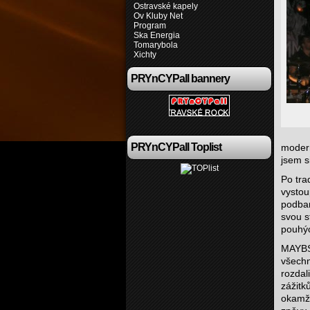
Ostravské kapely
Ov Kluby Net
Program
Ska Energia
Tomarybola
Xichty
PRYnCYPall bannery
PRYnCYPall Toplist
modern
jsem s
Po tra
vystou
podbar
svou s
pouhýc
MAYBS
všechn
rozdal
zážitk
okamž