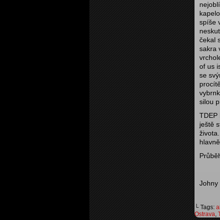
nejoblí
kapelo
spíše 
neskut
čekal 
sakra 
vrcho
of us i
se sv
procít
vybrnk
silou 
TDEP b
ještě 
života
hlavně
Průběh
Johny
└ Tags:
a
Ostrava
,