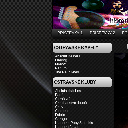
PŘÍSPĚVKY 1
PŘÍSPĚVKY 2
FO
OSTRAVSKÉ KAPELY
Absolut Deafers
Firedog
Marow
Nahum
The Neunikneš
OSTRAVSKÉ KLUBY
Absinth club Les
Barrák
Černá vrána
Chacharkovo doupě
Chlív
Cooltour
Fabric
Garage
Hudebna Pepy Streichla
Hudební Bazar