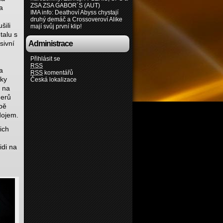
ZSA ZSA GABOR´S (AUT)
a
IMA info: Deathoví Abyss chystají
druhý demáč a Crossoveroví Alike
šili
mají svůj první klip!
talu s
sivní
Administrace
Přihlásit se
RSS
a
RSS
komentářů
íky
Česká lokalizace
 na
derů
bě
dojem.
ich
idi na