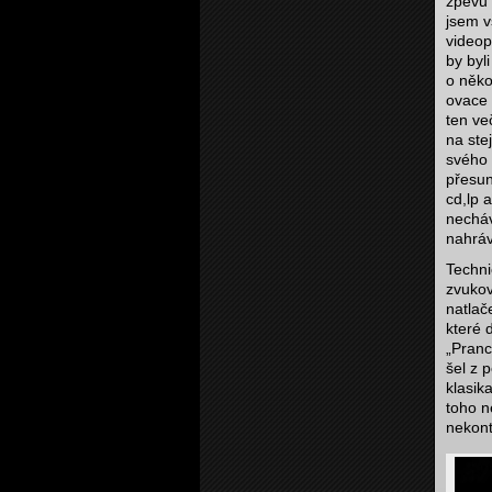
zpěvu 
jsem v
videop
by byli
o někol
ovace 
ten ve
na ste
svého 
přesun
cd,lp 
necháv
nahráv
Techni
zvukov
natlač
které 
„Pranc
šel z 
klasik
toho n
nekont