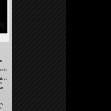
de
nádo,
ak co
ní
se
ho
i,