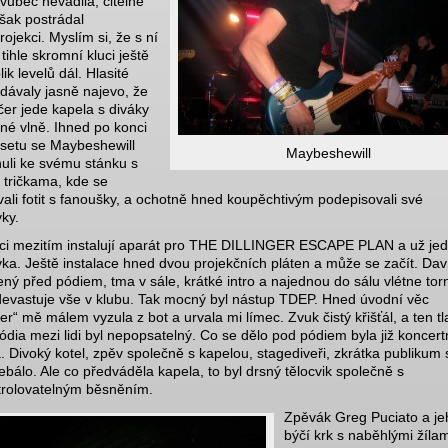
vůbec nevadila, citelně
šak postrádal
rojekci. Myslím si, že s ní
 tihle skromní kluci ještě
ik levelů dál. Hlasité
dávaly jasně najevo, že
čer jede kapela s diváky
jné vlně. Ihned po konci
setu se Maybeshewill
Maybeshewill
uli ke svému stánku s
a tričkama, kde se
ali fotit s fanoušky, a ochotně hned koupěchtivým podepisovali své
ky.
ci mezitím instalují aparát pro THE DILLINGER ESCAPE PLAN a už je
ka. Ještě instalace hned dvou projekčních pláten a může se začít. Dav
ený před pódiem, tma v sále, krátké intro a najednou do sálu vlétne tor
devastuje vše v klubu. Tak mocný byl nástup TDEP. Hned úvodní věc
er“ mě málem vyzula z bot a urvala mi límec. Zvuk čistý křišťál, a ten tl
pódia mezi lidi byl nepopsatelný. Co se dělo pod pódiem byla již koncert
a. Divoký kotel, zpěv společně s kapelou, stagediveři, zkrátka publikum 
ebálo. Ale co předváděla kapela, to byl drsný tělocvik společně s
rolovatelným běsněním.
Zpěvák Greg Puciato a je
býčí krk s naběhlými žílam