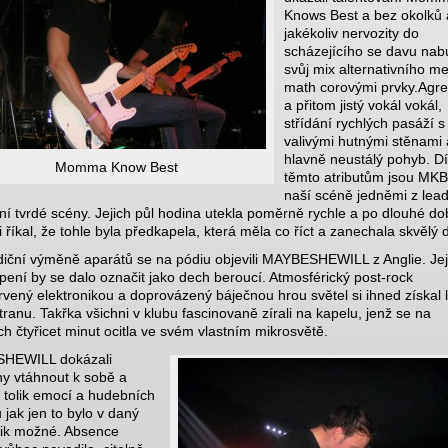
Knows Best a bez okolků 
jakékoliv nervozity do
scházejícího se davu nabu
svůj mix alternativního me
math corovými prvky.Agre
a přitom jistý vokál vokál,
střídání rychlých pasáží s
valivými hutnými stěnami 
hlavně neustálý pohyb. D
Momma Know Best
těmto atributům jsou MKB
naší scéně jedněmi z lea
í tvrdé scény. Jejich půl hodina utekla poměrně rychle a po dlouhé do
i říkal, že tohle byla předkapela, která měla co říct a zanechala skvělý 
diční výměně aparátů se na pódiu objevili MAYBESHEWILL z Anglie. Jej
pení by se dalo označit jako dech beroucí. Atmosférický post-rock
vený elektronikou a doprovázený báječnou hrou světel si ihned získal l
tranu. Takřka všichni v klubu fascinovaně zírali na kapelu, jenž se na
h čtyřicet minut ocitla ve svém vlastním mikrosvětě.
HEWILL dokázali
y vtáhnout k sobě a
i tolik emocí a hudebních
ů jak jen to bylo v daný
ik možné. Absence