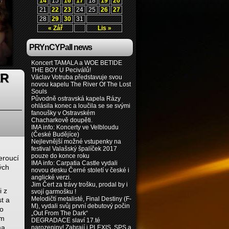
14
15
16
17
18
19
20
21
22
23
24
25
26
27
28
29
30
31
« Zář
Lis »
PRYnCYPall news
Koncert TAMALA a WOE BETIDE
THE BOY U Peciválů!
ER
Václav Votruba představuje svou
novou kapelu The River Of The Lost
Souls
Původně ostravská kapela Rázy
ohlásila konec a loučila se se svými
fanoušky v Ostravském
Chacharkově doupěti.
IMA info: Koncerty ve Velbloudu
(České Budějíce)
Nejlevnější možné vstupenky na
festival Valašský špalíček 2017
pouze do konce roku
eroucí
IMA info: Carpatia Castle vydali
ých
novou desku Černé století v české i
anglické verzi.
Jim Čert za trávy trošku, prodal by i
i z
svojí garmošku !
Melodičtí metalisté, Final Destiny (F-
t a
M), vydali svůj první debutový počin
ko
„Out From The Dark“
ím
DEGRADACE slaví 17.té
ma
narozeniny! Zahrají i PLEXIS, SPS a