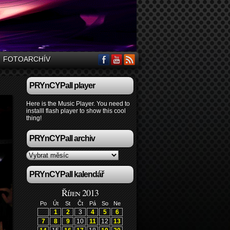
FOTOARCHÍV
PRYnCYPall player
Here is the Music Player. You need to
installl flash player to show this cool
thing!
PRYnCYPall archiv
PRYnCYPall kalendář
Říjen 2013
Po
Út
St
Čt
Pá
So
Ne
1
2
3
4
5
6
7
8
9
10
11
12
13