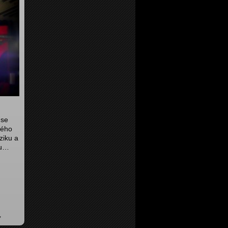
 se
mého
ziku a
du…
,