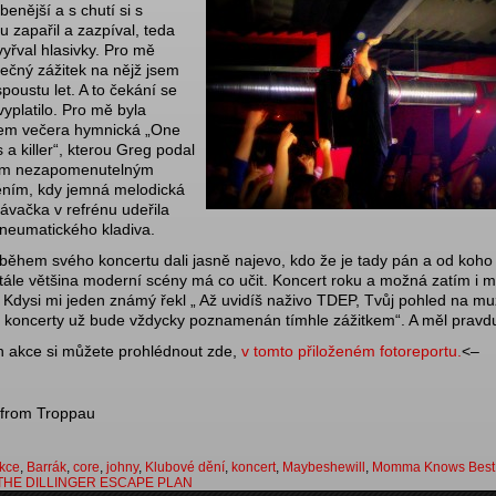
benější a s chutí si s
u zapařil a zazpíval, teda
vyřval hlasivky. Pro mě
ečný zážitek na nějž jsem
spoustu let. A to čekání se
vyplatilo. Pro mě byla
lem večera hymnická „One
s a killer“, kterou Greg podal
ým nezapomenutelným
ěním, kdy jemná melodická
ávačka v refrénu udeřila
pneumatického kladiva.
ěhem svého koncertu dali jasně najevo, kdo že je tady pán a od koho
stále většina moderní scény má co učit. Koncert roku a možná zatím i 
. Kdysi mi jeden známý řekl „ Až uvidíš naživo TDEP, Tvůj pohled na mu
 koncerty už bude vždycky poznamenán tímhle zážitkem“. A měl prav
 akce si můžete prohlédnout zde,
v tomto přiloženém fotoreportu.
<–
 from Troppau
kce
,
Barrák
,
core
,
johny
,
Klubové dění
,
koncert
,
Maybeshewill
,
Momma Knows Best
THE DILLINGER ESCAPE PLAN