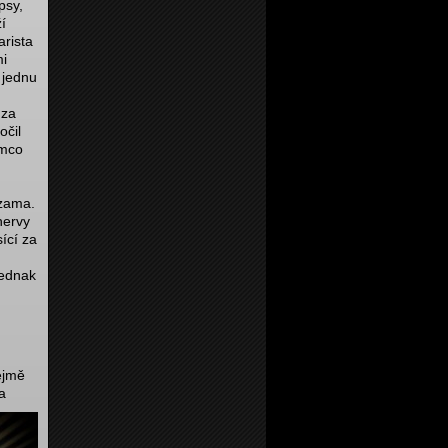
psy,
í
arista
mi
 jednu
 za
očil
ímco
zama.
nervy
ící za
Jednak
ejmě
a