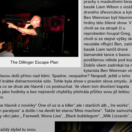
pracky s maskulínimi bice
basák Liam Wilson s vizáž
drsného dřevorubce a kyt
Ben Weinman byli hlavní
hrdiny této šílené show. V
chvíli se na stropě či u
reprobeden houpal Greg,
chvíli si ze stejné výšky sk
neustále riffující Ben, zat
basák Liam tančil drsné
šamanské tance s basou
pověšenou někde pod ko
The Dillinger Escape Plan
Dobře všem zadrnkal na 
kytarista Ben Weinman vis
lavou dolů přímo nad lidmi. Spadne, nespadne? Nespadl, ještě u toho
ul krátké disharmonické sólo. Tohle byla show v pravém slova smyslu. 
a co se dívat ale hlavně i co poslouchat. Ve všem tom divočení kapela
a jako hodinky a bez nejmenší chybičky přehrála přůřez svou již letitou
ou.
e hlavně z novinky“ One of us is a killer“,ale i starších alb „ Ire works“,
n paralysis“ a došlo i na devět let starou“Miss machine“. Takže samozř
y věci jako „ Farewell, Mona Lisa“, „Black bubblegum“, „Milk Lizzards“, 
aždý slyšel tu svou