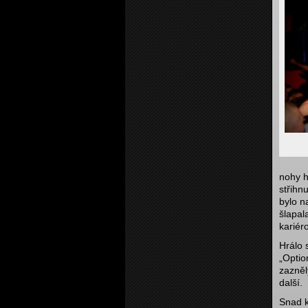
nohy h
střihn
bylo n
šlapal
kariér
Hrálo s
„Optio
zazněl
další.
Snad k