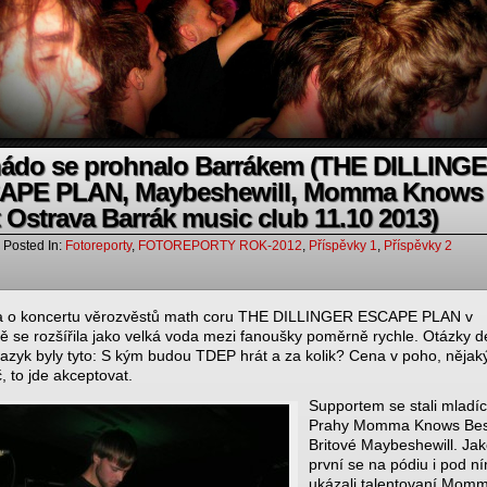
nádo se prohnalo Barrákem (THE DILLING
APE PLAN, Maybeshewill, Momma Knows
 Ostrava Barrák music club 11.10 2013)
Posted In:
Fotoreporty
,
FOTOREPORTY ROK-2012
,
Příspěvky 1
,
Příspěvky 2
a o koncertu věrozvěstů math coru THE DILLINGER ESCAPE PLAN v
ě se rozšířila jako velká voda mezi fanoušky poměrně rychle. Otázky d
jazyk byly tyto: S kým budou TDEP hrát a za kolik? Cena v poho, nějak
, to jde akceptovat.
Supportem se stali mladíc
Prahy Momma Knows Bes
Britové Maybeshewill. Ja
první se na pódiu i pod n
ukázali talentovaní Mom