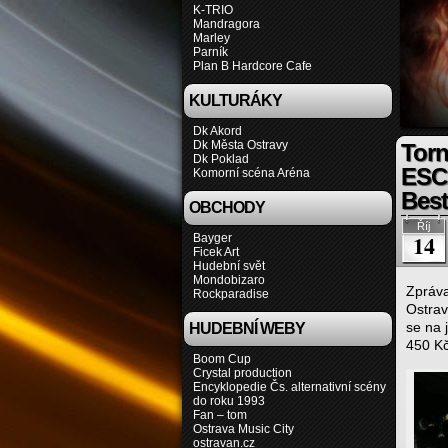
K-TRIO
Mandragora
Marley
Parník
Plan B Hardcore Cafe
KULTURÁKY
Dk Akord
Dk Města Ostravy
Tor
Dk Poklad
ESC
Komorní scéna Aréna
Best
OBCHODY
Říj
14
Bayger
Ficek Art
Hudební svět
Mondobizaro
Zpráv
Rockparadise
Ostrav
se na 
HUDEBNÍ WEBY
450 Kč
Boom Cup
Crystal production
Encyklopedie Čs. alternativní scény
do roku 1993
Fan – tom
Ostrava Music City
ostravan.cz