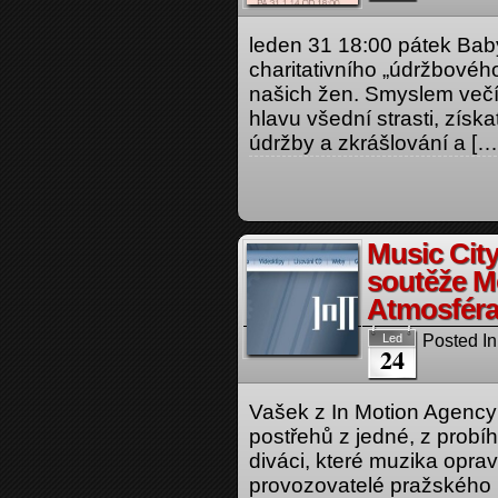
leden 31 18:00 pátek Bab
charitativního „údržbovéh
našich žen. Smyslem večír
hlavu všední strasti, získ
údržby a zkrášlování a […
Music City
soutěže M
Atmosféra
Posted In
Led
24
Vašek z In Motion Agency
postřehů z jedné, z probí
diváci, které muzika oprav
provozovatelé pražského 