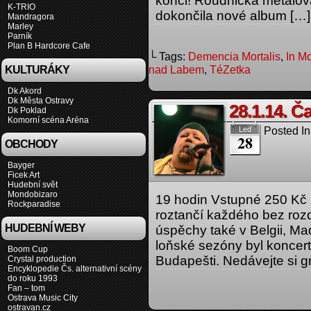
konci! Roudnická meta
K-TRIO
dokončila nové album […]
Mandragora
Marley
Parník
Plan B Hardcore Cafe
└ Tags:
Demencia Mortalis
,
In M
nad Labem
,
TéZetka
KULTURÁKY
Dk Akord
Dk Města Ostravy
28.1.14. 
Dk Poklad
Komorní scéna Aréna
Posted In
Led
28
OBCHODY
Bayger
Ficek Art
Hudební svět
Mondobizaro
19 hodin Vstupné 250 Kč 
Rockparadise
roztančí každého bez rozd
HUDEBNÍ WEBY
úspěchy také v Belgii, M
loňské sezóny byl koncert 
Boom Cup
Budapešti. Nedávejte si g
Crystal production
Encyklopedie Čs. alternativní scény
do roku 1993
Fan – tom
Ostrava Music City
ostravan.cz