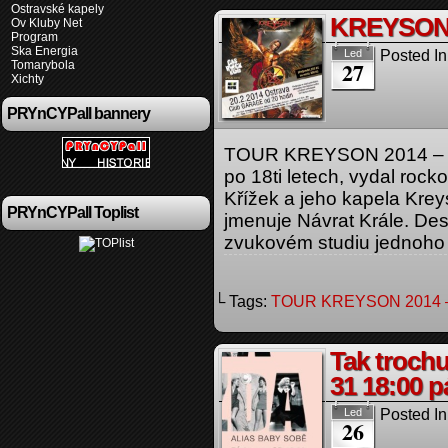
Ostravské kapely
KREYSON
Ov Kluby Net
Program
Ska Energia
Posted In
Led
27
Tomarybola
Xichty
PRYnCYPall bannery
TOUR KREYSON 2014 – N
po 18ti letech, vydal roc
Křížek a jeho kapela Krey
PRYnCYPall Toplist
jmenuje Návrat Krále. De
zvukovém studiu jednoho
└ Tags:
TOUR KREYSON 2014 
Tak trochu
31 18:00 
Posted In
Led
26