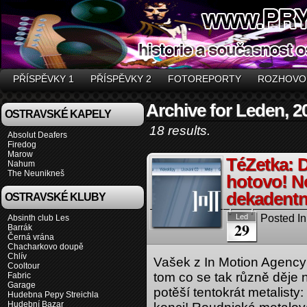
PŘÍSPĚVKY 1
PŘÍSPĚVKY 2
FOTOREPORTY
ROZHOVO
Archive for Leden, 2
OSTRAVSKÉ KAPELY
18 results.
Absolut Deafers
Firedog
Marow
TéZetka: D
Nahum
The Neunikneš
hotovo! N
dekadentn
OSTRAVSKÉ KLUBY
Posted In
Led
Absinth club Les
29
Barrák
Černá vrána
Chacharkovo doupě
Chlív
Vašek z In Motion Agency
Cooltour
tom co se tak různě děje
Fabric
Garage
potěší tentokrát metalisty
Hudebna Pepy Streichla
Hudební Bazar