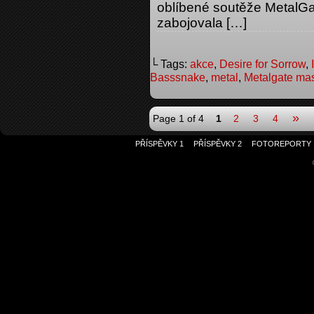
oblíbené soutěže MetalGa
zabojovala […]
└ Tags:
akce
,
Desire for Sorrow
,
Basssnake
,
metal
,
Metalgate ma
»
Page 1 of 4
1
2
3
4
PŘÍSPĚVKY 1
PŘÍSPĚVKY 2
FOTOREPORTY