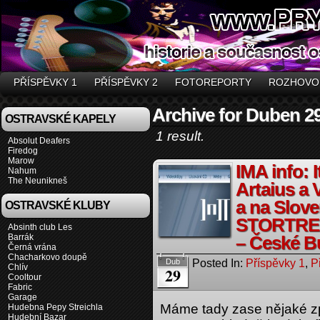
PŘÍSPĚVKY 1
PŘÍSPĚVKY 2
FOTOREPORTY
ROZHOVO
Archive for Duben 29
OSTRAVSKÉ KAPELY
1 result.
Absolut Deafers
Firedog
Marow
IMA info: 
Nahum
The Neunikneš
Artaius a 
a na Slove
OSTRAVSKÉ KLUBY
STORTRE
Absinth club Les
Barrák
– České B
Černá vrána
Chacharkovo doupě
Posted In:
Příspěvky 1
,
P
Dub
Chlív
29
Cooltour
Fabric
Garage
Máme tady zase nějaké zp
Hudebna Pepy Streichla
Hudební Bazar