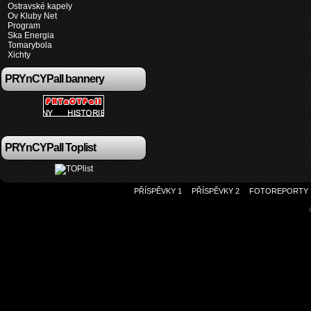
Ostravské kapely
Ov Kluby Net
Program
Ska Energia
Tomarybola
Xichty
PRYnCYPall bannery
PRYnCYPall Toplist
PŘÍSPĚVKY 1
PŘÍSPĚVKY 2
FOTOREPORTY