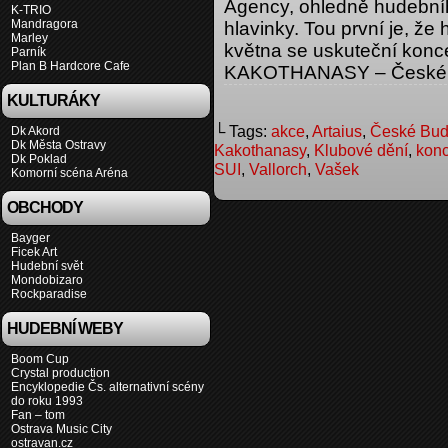
Agency, ohledně hudebníh
K-TRIO
Mandragora
hlavinky. Tou první je, že
Marley
května se uskuteční kon
Parník
Plan B Hardcore Cafe
KAKOTHANASY – České Bu
KULTURÁKY
└ Tags:
akce
,
Artaius
,
České Bud
Dk Akord
Dk Města Ostravy
Kakothanasy
,
Klubové dění
,
konc
Dk Poklad
SUI
,
Vallorch
,
Vašek
Komorní scéna Aréna
OBCHODY
Bayger
Ficek Art
Hudební svět
Mondobizaro
Rockparadise
HUDEBNÍ WEBY
Boom Cup
Crystal production
Encyklopedie Čs. alternativní scény
do roku 1993
Fan – tom
Ostrava Music City
ostravan.cz