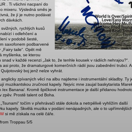
 . Ti všichni nacpaní do
o mixeru. Výsledná směs je
živná, že jí je nutno podávat
ých dávkách.
svižných, rychlých kusů
nabízí i odlehčení a
ení v podobě šesté,
ým saxofonem podbarvené
y „Fairy taile“. Opět mě
 myšlenka, se kterou
 snad v každé recenzi „Jak to, že tenhle kousek v rádiích nehrajou?“.
a asi proto, že dramaturgové komerčních rádií jsou zabednění trubci. A
 Quijotovský boj jenž nelze vyhrát.
anglicky zpívaných věcí na albu najdeme i instrumentální skladby. Ty 
ují muzikantskou zručnost kapely. Nejvíc mne zaujal baskytarista Mare
/ex Banana/. Kromě špičkové instrumentace je další přidanou hodnot
 zpěv. Prostě talent od Boha.
„Tsunami“ točím v přehrávači stále dokola a netrpělivě vyhlížím další
ku kapely. Skvělá muzika v podání nenápadných, ale o to upřímnějšíc
OW
si mě získala na celé čáře.
from Troppau 5/5