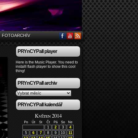
FOTOARCHÍV
PRYnCYPall player
Here is the Music Player. You need to
installl flash player to show this cool
thing!
PRYnCYPall archiv
PRYnCYPall kalendář
Květen 2014
Po
Út
St
Čt
Pá
So
Ne
1
2
3
4
5
6
7
8
9
10
11