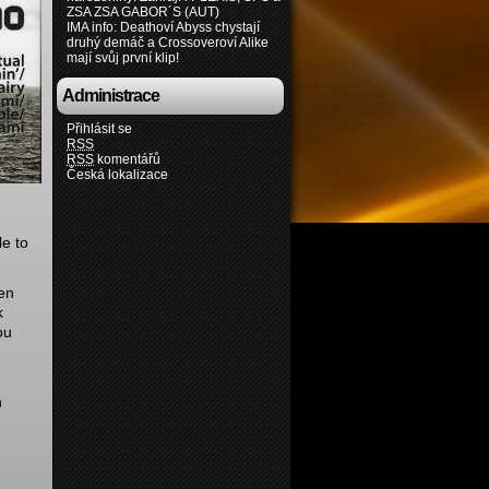
ZSA ZSA GABOR´S (AUT)
IMA info: Deathoví Abyss chystají
druhý demáč a Crossoveroví Alike
mají svůj první klip!
Administrace
Přihlásit se
RSS
RSS
komentářů
Česká lokalizace
le to
jen
k
ou
h