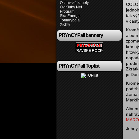
Ostravské kapely
COLOUR
Ov Kluby Net
jednoh
Program
tak vý
Ska Energia
Tomarybola
v čast
Xichty
Kromě 
PRYnCYPall bannery
album 
zpomal
krásn
hitovk
napadá
prudím
PRYnCYPall Toplist
Zkrátk
je Don
Kromě 
podtrh
Zeman 
Markův
Album 
nahráv
MAR
Johny 