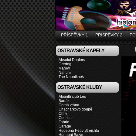
PŘÍSPĚVKY 1
PŘÍSPĚVKY 2
FO
OSTRAVSKÉ KAPELY
Absolut Deafers
Firedog
Marow
Nahum
The Neunikneš
OSTRAVSKÉ KLUBY
Absinth club Les
Barrák
Černá vrána
Chacharkovo doupě
Chlív
Cooltour
Fabric
Garage
Hudebna Pepy Streichla
Hudební Bazar