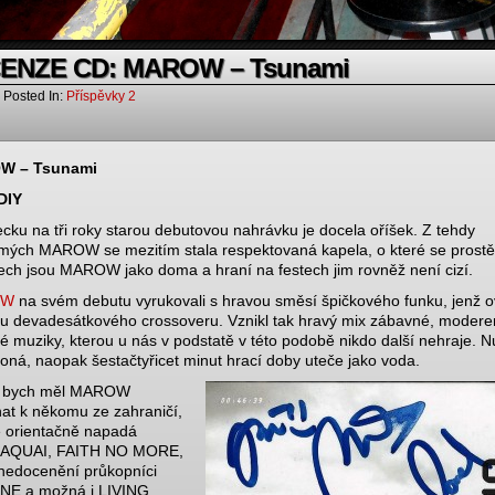
ENZE CD: MAROW – Tsunami
Posted In:
Příspěvky 2
W – Tsunami
DIY
ecku na tři roky starou debutovou nahrávku je docela oříšek. Z tehdy
ých MAROW se mezitím stala respektovaná kapela, o které se prostě 
ech jsou MAROW jako doma a hraní na festech jim rovněž není cizí.
OW
na svém debutu vyrukovali s hravou směsí špičkového funku, jenž o
u devadesátkového crossoveru. Vznikl tak hravý mix zábavné, modere
é muziky, kterou u nás v podstatě v této podobě nikdo další nehraje. 
oná, naopak šestačtyřicet minut hrací doby uteče jako voda.
 bych měl MAROW
nat k někomu ze zahraničí,
 orientačně napadá
AQUAI, FAITH NO MORE,
nedocenění průkopníci
NE a možná i LIVING