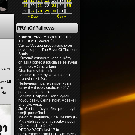
12
13
14
15
16
17
18
19
20
21
22
23
24
25
26
27
28
29
30
31
« Dub
Čer »
PRYnCYPall news
Koncert TAMALA a WOE BETIDE
THE BOY U Peciválů!
Václav Votruba představuje svou
novou kapelu The River Of The Lost
Souls
Původně ostravská kapela Rázy
ohlásila konec a loučila se se svými
fanoušky v Ostravském
už ví.
Chacharkově doupěti.
IMA info: Koncerty ve Velbloudu
(České Budějíce)
voněli
Nejlevnější možné vstupenky na
ní
festival Valašský špalíček 2017
pouze do konce roku
Nuda
IMA info: Carpatia Castle vydali
novou desku Černé století v české i
anglické verzi.
Jim Čert za trávy trošku, prodal by i
svojí garmošku !
Melodičtí metalisté, Final Destiny (F-
M), vydali svůj první debutový počin
„Out From The Dark“
DEGRADACE slaví 17.té
narozeniny! Zahrají i PLEXIS, SPS a