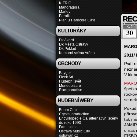
K-TRIO
Mandragora
Marley
Parník
REC
Plan B Hardcore Cafe
Kvě
30
KULTURÁKY
Dk Akord
Dk Města Ostravy
MARO
Dk Poklad
Komorní scéna Aréna
2011/ 
OBCHODY
Psát r
neznám
Bayger
V klub
Ficek Art
Hudební svět
MAR
Mondobizaro
špetko
Rockparadise
rockov
se nek
HUDEBNÍ WEBY
Pokud
Boom Cup
přirov
Crystal production
Encyklopedie Čs. alternativní scény
tak mě
do roku 1993
JAMIR
Fan – tom
u nás 
Ostrava Music City
ostravan.cz
FISBO