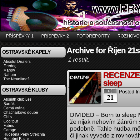
PŘÍSPĚVKY 1
PŘÍSPĚVKY 2
FOTOREPORTY
ROZHOVO
Archive for Říjen 21s
OSTRAVSKÉ KAPELY
1 result.
Absolut Deafers
Firedog
Marow
RECENZE 
Nahum
The Neunikneš
sleep
OSTRAVSKÉ KLUBY
Posted In
Říj
21
Absinth club Les
Barrák
Černá vrána
Chacharkovo doupě
DIVIDED – Born to sleep 
Chlív
že nijak nehovím žánrům 
Cooltour
Fabric
podobně. Tahle hudba mě 
Garage
Hudebna Pepy Streichla
či jinak vyvede z rovnová
Hudební Bazar