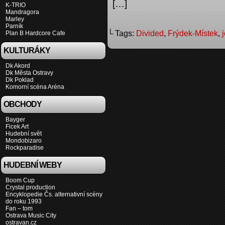
[…]
K-TRIO
Mandragora
Marley
Parník
└ Tags:
Divided
,
Frýdek-Místek
,
Plan B Hardcore Cafe
KULTURÁKY
Dk Akord
Dk Města Ostravy
Dk Poklad
Komorní scéna Aréna
OBCHODY
Bayger
Ficek Art
Hudební svět
Mondobizaro
Rockparadise
HUDEBNÍ WEBY
Boom Cup
Crystal production
Encyklopedie Čs. alternativní scény
do roku 1993
Fan – tom
Ostrava Music City
ostravan.cz