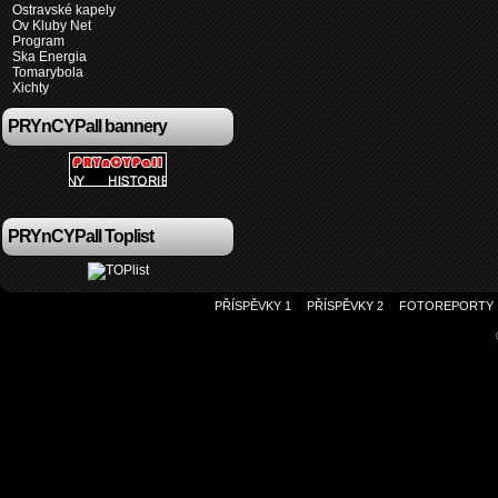
Ostravské kapely
Ov Kluby Net
Program
Ska Energia
Tomarybola
Xichty
PRYnCYPall bannery
PRYnCYPall Toplist
PŘÍSPĚVKY 1
PŘÍSPĚVKY 2
FOTOREPORTY