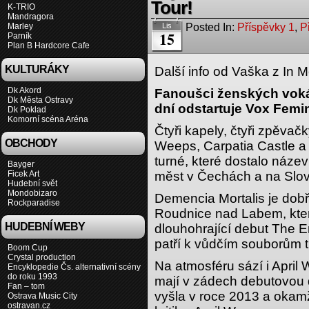
Tour!
K-TRIO
Mandragora
Posted In:
Příspěvky 1
,
P
Marley
Lis
15
Parník
Plan B Hardcore Cafe
KULTURÁKY
Další info od Vaška z In M
Dk Akord
Fanoušci ženských vokál
Dk Města Ostravy
dní odstartuje Vox Femini
Dk Poklad
Komorní scéna Aréna
Čtyři kapely, čtyři zpěvač
OBCHODY
Weeps, Carpatia Castle a 
turné, které dostalo název
Bayger
Ficek Art
měst v Čechách a na Slo
Hudební svět
Mondobizaro
Demencia Mortalis je do
Rockparadise
Roudnice nad Labem, kte
HUDEBNÍ WEBY
dlouhohrající debut The En
patří k vůdčím souborům
Boom Cup
Crystal production
Na atmosféru sází i April
Encyklopedie Čs. alternativní scény
do roku 1993
mají v zádech debutovou 
Fan – tom
vyšla v roce 2013 a okamž
Ostrava Music City
ostravan.cz