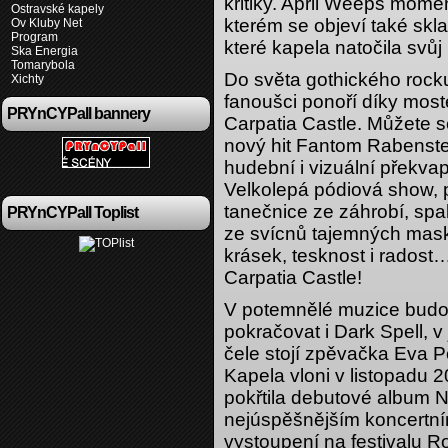
kritiky. April Weeps mome
Ostravské kapely
kterém se objeví také skl
Ov Kluby Net
Program
které kapela natočila svůj 
Ska Energia
Tomarybola
Do světa gothického rock
Xichty
fanoušci ponoří díky mos
PRYnCYPall bannery
Carpatia Castle. Můžete se
nový hit Fantom Rabenste
hudební i vizuální překvap
Velkolepá pódiová show, 
tanečnice ze záhrobí, spal
PRYnCYPall Toplist
ze svícnů tajemných ma
krásek, tesknost i radost
Carpatia Castle!
V potemnělé muzice bud
pokračovat i Dark Spell, v 
čele stojí zpěvačka Eva 
Kapela vloni v listopadu 
pokřtila debutové album N
nejúspěšnějším koncertním
vystoupení na festivalu R