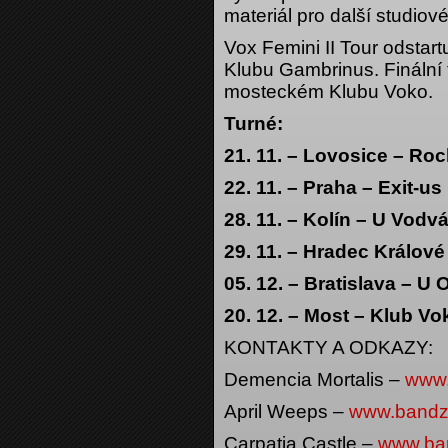
materiál pro další studiov
Vox Femini II Tour odstar
Klubu Gambrinus. Finální 
mosteckém Klubu Voko.
Turné:
21. 11. – Lovosice – Ro
22. 11. – Praha – Exit-us
28. 11. – Kolín – U Vodv
29. 11. – Hradec Králové
05. 12. – Bratislava – U
20. 12. – Most – Klub Vo
KONTAKTY A ODKAZY:
Demencia Mortalis –
www.
April Weeps –
www.bandzo
Carpatia Castle –
www.ban