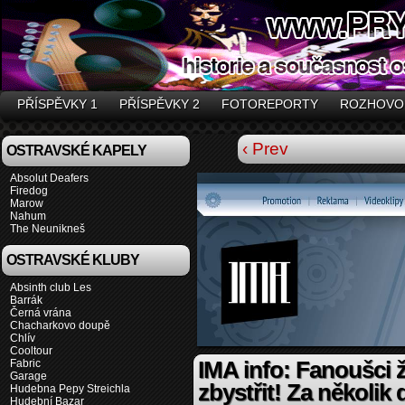
PŘÍSPĚVKY 1
PŘÍSPĚVKY 2
FOTOREPORTY
ROZHOVO
‹ Prev
OSTRAVSKÉ KAPELY
Absolut Deafers
Firedog
Marow
Nahum
The Neunikneš
OSTRAVSKÉ KLUBY
Absinth club Les
Barrák
Černá vrána
Chacharkovo doupě
Chlív
Cooltour
Fabric
IMA info: Fanoušci 
Garage
zbystřit! Za několik 
Hudebna Pepy Streichla
Hudební Bazar