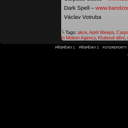
Dark Spell –
www.bandzon
Václav Votruba
└ Tags:
akce
,
April Weeps
,
Carpa
In Motion Agency
,
Klubové dění
,
PŘÍSPĚVKY 1
PŘÍSPĚVKY 2
FOTOREPORTY