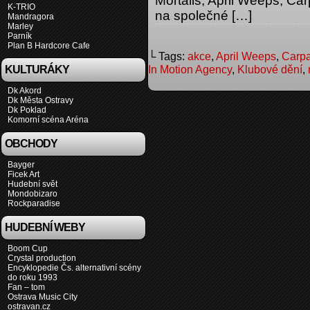
Mortalis, April Weeps, Car
K-TRIO
na společné […]
Mandragora
Marley
Parník
Plan B Hardcore Cafe
└ Tags:
akce
,
April Weeps
,
Carpa
In Motion Agency
,
Klubové dění
,
KULTURÁKY
Dk Akord
Dk Města Ostravy
Dk Poklad
Komorní scéna Aréna
OBCHODY
Bayger
Ficek Art
Hudební svět
Mondobizaro
Rockparadise
HUDEBNÍ WEBY
Boom Cup
Crystal production
Encyklopedie Čs. alternativní scény
do roku 1993
Fan – tom
Ostrava Music City
ostravan.cz