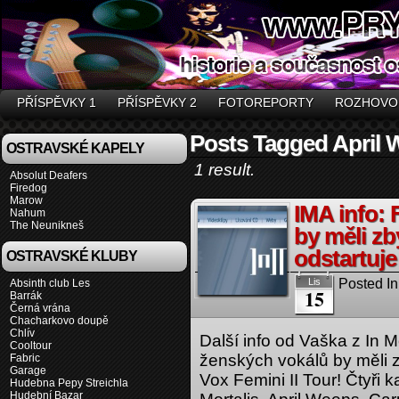
PŘÍSPĚVKY 1
PŘÍSPĚVKY 2
FOTOREPORTY
ROZHOVO
Posts Tagged April
OSTRAVSKÉ KAPELY
1 result.
Absolut Deafers
Firedog
Marow
IMA info:
Nahum
The Neunikneš
by měli zby
odstartuje
OSTRAVSKÉ KLUBY
Posted In
Lis
Absinth club Les
15
Barrák
Černá vrána
Chacharkovo doupě
Chlív
Další info od Vaška z In 
Cooltour
ženských vokálů by měli zb
Fabric
Garage
Vox Femini II Tour! Čtyři
Hudebna Pepy Streichla
Hudební Bazar