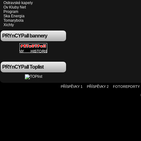
Ostravské kapely
Ov Kluby Net
Program
Ska Energia
Tomarybola
Xichty
PRYnCYPall bannery
PRYnCYPall Toplist
PŘÍSPĚVKY 1
PŘÍSPĚVKY 2
FOTOREPORTY