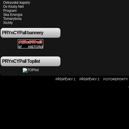
Ostravské kapely
Ov Kluby Net
Program
Ska Energia
Tomarybola
Xichty
PRYnCYPall bannery
PRYnCYPall Toplist
PŘÍSPĚVKY 1
PŘÍSPĚVKY 2
FOTOREPORTY