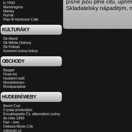
písně jsou plné citu, upřím
K-TRIO
Mandragora
Skladatelsky nápaditým, 
Marley
Parník
Plan B Hardcore Cafe
KULTURÁKY
Dk Akord
Dk Města Ostravy
Dk Poklad
Komorní scéna Aréna
OBCHODY
Bayger
Ficek Art
Hudební svět
Mondobizaro
Rockparadise
HUDEBNÍ WEBY
Boom Cup
Crystal production
Encyklopedie Čs. alternativní scény
do roku 1993
Fan – tom
Ostrava Music City
ostravan.cz