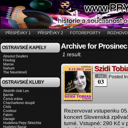
PŘÍSPĚVKY 1
PŘÍSPĚVKY 2
FOTOREPORTY
ROZHOVO
Archive for Prosinec
OSTRAVSKÉ KAPELY
1 result.
Absolut Deafers
Firedog
Marow
Szidi Tobi
Nahum
The Neunikneš
Posted In
Pro
03
OSTRAVSKÉ KLUBY
Absinth club Les
Barrák
Černá vrána
Chacharkovo doupě
Chlív
Rezervovat vstupenku 05.
Cooltour
Fabric
koncert Slovenská zpěvač
Garage
turné. Vstupné: 290 Kč v p
Hudebna Pepy Streichla
Hudební Bazar