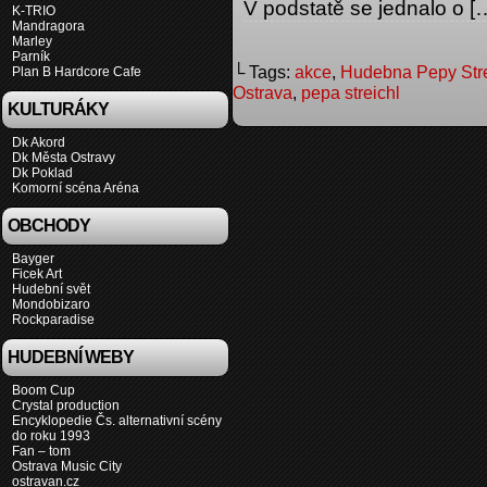
V podstatě se jednalo o [
K-TRIO
Mandragora
Marley
Parník
└ Tags:
akce
,
Hudebna Pepy Stre
Plan B Hardcore Cafe
Ostrava
,
pepa streichl
KULTURÁKY
Dk Akord
Dk Města Ostravy
Dk Poklad
Komorní scéna Aréna
OBCHODY
Bayger
Ficek Art
Hudební svět
Mondobizaro
Rockparadise
HUDEBNÍ WEBY
Boom Cup
Crystal production
Encyklopedie Čs. alternativní scény
do roku 1993
Fan – tom
Ostrava Music City
ostravan.cz