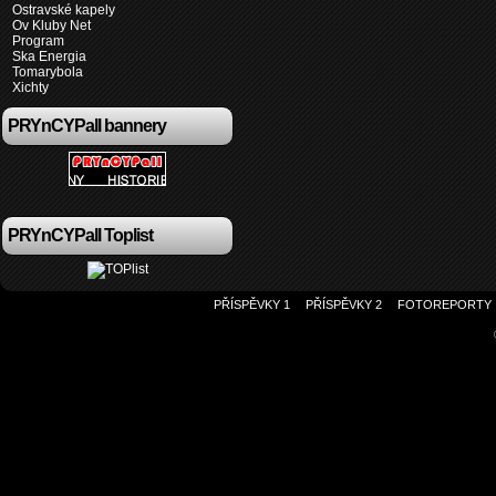
Ostravské kapely
Ov Kluby Net
Program
Ska Energia
Tomarybola
Xichty
PRYnCYPall bannery
PRYnCYPall Toplist
PŘÍSPĚVKY 1
PŘÍSPĚVKY 2
FOTOREPORTY