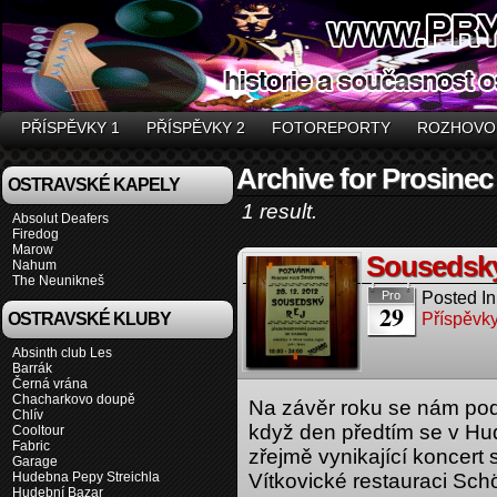
PŘÍSPĚVKY 1
PŘÍSPĚVKY 2
FOTOREPORTY
ROZHOVO
Archive for Prosinec
OSTRAVSKÉ KAPELY
1 result.
Absolut Deafers
Firedog
Marow
Sousedský 
Nahum
The Neunikneš
Posted In
Pro
29
Příspěvky
OSTRAVSKÉ KLUBY
Absinth club Les
Barrák
Černá vrána
Chacharkovo doupě
Na závěr roku se nám podař
Chlív
když den předtím se v Hu
Cooltour
Fabric
zřejmě vynikající koncert
Garage
Hudebna Pepy Streichla
Vítkovické restauraci Sch
Hudební Bazar