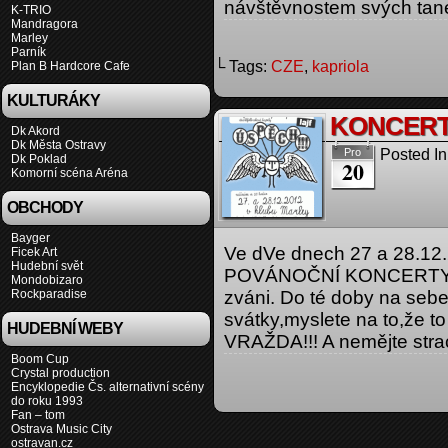
návštěvnostem svých tan
K-TRIO
Mandragora
Marley
Parník
└ Tags:
CZE
,
kapriola
Plan B Hardcore Cafe
KULTURÁKY
KONCERT
Dk Akord
Dk Města Ostravy
Posted In
Pro
Dk Poklad
20
Komorní scéna Aréna
OBCHODY
Bayger
Ve dVe dnech 27 a 28.12
Ficek Art
Hudební svět
POVÁNOČNÍ KONCERTY v k
Mondobizaro
Rockparadise
zváni. Do té doby na sebe 
svátky,myslete na to,že 
HUDEBNÍ WEBY
VRAŽDA!!! A nemějte stra
Boom Cup
Crystal production
Encyklopedie Čs. alternativní scény
do roku 1993
Fan – tom
Ostrava Music City
ostravan.cz