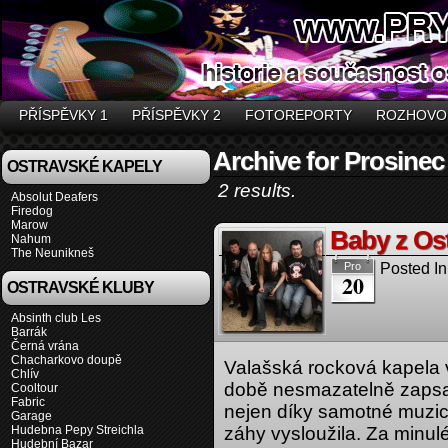
PŘÍSPĚVKY 1
PŘÍSPĚVKY 2
FOTOREPORTY
ROZHOVO
Archive for Prosinec
OSTRAVSKÉ KAPELY
2 results.
Absolut Deafers
Firedog
Marow
Baby z Ost
Nahum
The Neunikneš
Posted In
Pro
20
OSTRAVSKÉ KLUBY
Absinth club Les
Barrák
Černá vrána
Chacharkovo doupě
Valašská rocková kapela v
Chlív
době nesmazatelně zapsa
Cooltour
Fabric
nejen díky samotné muzice,
Garage
Hudebna Pepy Streichla
záhy vysloužila. Za minu
Hudební Bazar