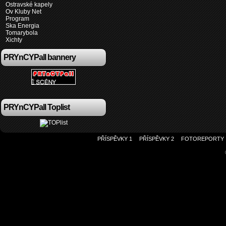
Ostravské kapely
Ov Kluby Net
Program
Ska Energia
Tomarybola
Xichty
PRYnCYPall bannery
PRYnCYPall Toplist
PŘÍSPĚVKY 1
PŘÍSPĚVKY 2
FOTOREPORTY