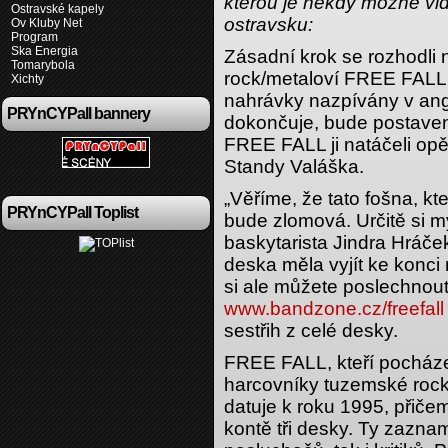
kterou je někdy možné vid
Ostravské kapely
ostravsku:
Ov Kluby Net
Program
Ska Energia
Zásadní krok se rozhodli 
Tomarybola
rock/metaloví FREE FALL.
Xichty
nahrávky nazpívány v angl
PRYnCYPall bannery
dokončuje, bude postaven
FREE FALL ji natáčeli op
Standy Valáška.
„Věříme, že tato fošna, k
PRYnCYPall Toplist
bude zlomová. Určitě si mys
baskytarista Jindra Hráče
deska měla vyjít ke konci
si ale můžete poslechnout
www.bandzone.cz/freefall
sestřih z celé desky.
FREE FALL, kteří pocházej
harcovníky tuzemské rock
datuje k roku 1995, přič
kontě tři desky. Ty zazna