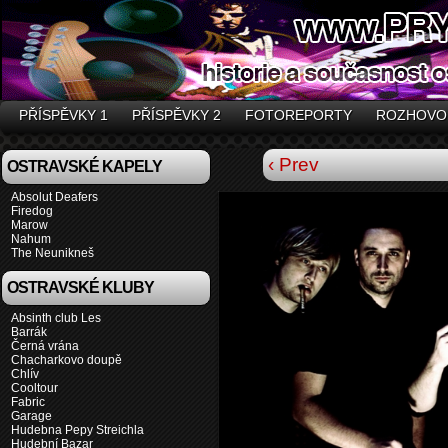
PŘÍSPĚVKY 1
PŘÍSPĚVKY 2
FOTOREPORTY
ROZHOVO
‹ Prev
OSTRAVSKÉ KAPELY
Absolut Deafers
Firedog
Marow
Nahum
The Neunikneš
OSTRAVSKÉ KLUBY
Absinth club Les
Barrák
Černá vrána
Chacharkovo doupě
Chlív
Cooltour
Fabric
Garage
Hudebna Pepy Streichla
Hudební Bazar