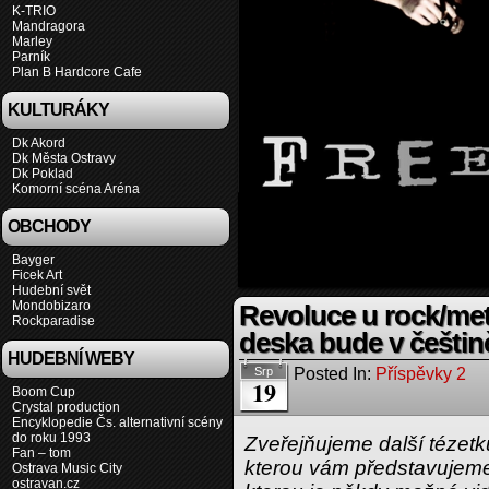
K-TRIO
Mandragora
Marley
Parník
Plan B Hardcore Cafe
KULTURÁKY
Dk Akord
Dk Města Ostravy
Dk Poklad
Komorní scéna Aréna
OBCHODY
Bayger
Ficek Art
Hudební svět
Mondobizaro
Revoluce u rock/me
Rockparadise
deska bude v češtin
HUDEBNÍ WEBY
Posted In:
Příspěvky 2
Srp
19
Boom Cup
Crystal production
Encyklopedie Čs. alternativní scény
do roku 1993
Zveřejňujeme další tézetk
Fan – tom
kterou vám představujeme 
Ostrava Music City
ostravan.cz