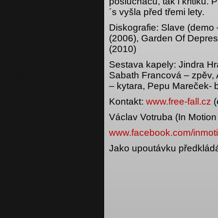
posluchačů, tak i kritiků
´s vyšla před třemi lety.
Diskografie: Slave (demo 
(2006), Garden Of Depres
(2010)
Sestava kapely: Jindra Hr
Sabath Francová – zpěv, A
– kytara, Pepu Mareček- b
Kontakt:
www.free-fall.cz
(
Václav Votruba (In Motio
www.facebook.com/inmot
Jako upoutávku předkládá