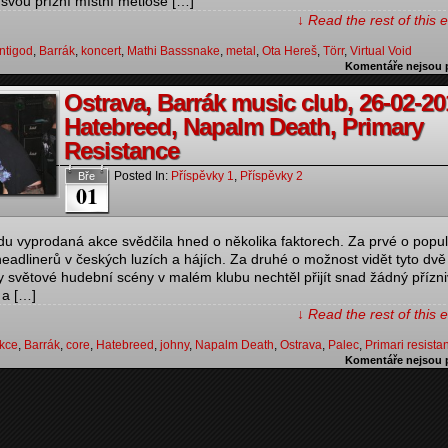
 svou přízní místní metloše […]
↓ Read the rest of this
ntigod
,
Barrák
,
koncert
,
Mathi Basssnake
,
metal
,
Ota Hereš
,
Törr
,
Virtual Void
Komentáře nejsou 
Ostrava, Barrák music club, 26-02-20
Hatebreed, Napalm Death, Primary
Resistance
Posted In:
Příspěvky 1
,
Příspěvky 2
Bře
01
u vyprodaná akce svědčila hned o několika faktorech. Za prvé o popul
eadlinerů v českých luzích a hájích. Za druhé o možnost vidět tyto dvě
ny světové hudební scény v malém klubu nechtěl přijít snad žádný přízn
 a […]
↓ Read the rest of this
kce
,
Barrák
,
core
,
Hatebreed
,
johny
,
Napalm Death
,
Ostrava
,
Palec
,
Primari resista
Komentáře nejsou 