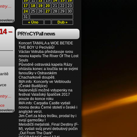
10
11
12
13
14
15
16
 entry…
17
18
19
20
21
22
23
24
25
26
27
28
29
30
31
povoleny
« Úno
Dub »
14 –
PRYnCYPall news
Koncert TAMALA a WOE BETIDE
THE BOY U Peciválů!
Václav Votruba představuje svou
novou kapelu The River Of The Lost
Souls
Původně ostravská kapela Rázy
ohlásila konec a loučila se se svými
fanoušky v Ostravském
aritě
Chacharkově doupěti.
IMA info: Koncerty ve Velbloudu
ivce
(České Budějíce)
Nejlevnější možné vstupenky na
festival Valašský špalíček 2017
 entry…
pouze do konce roku
IMA info: Carpatia Castle vydali
nce
novou desku Černé století v české i
povoleny
anglické verzi.
Jim Čert za trávy trošku, prodal by i
svojí garmošku !
Melodičtí metalisté, Final Destiny (F-
M), vydali svůj první debutový počin
„Out From The Dark“