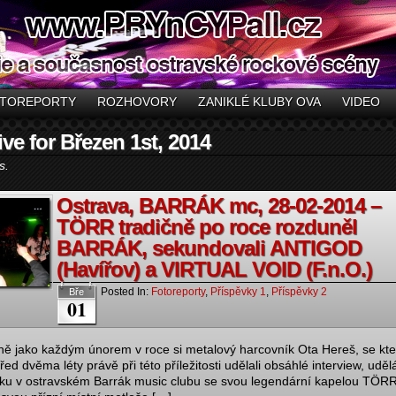
TOREPORTY
ROZHOVORY
ZANIKLÉ KLUBY OVA
VIDEO
ve for Březen 1st, 2014
s.
Ostrava, BARRÁK mc, 28-02-2014 –
TÖRR tradičně po roce rozduněl
BARRÁK, sekundovali ANTIGOD
(Havířov) a VIRTUAL VOID (F.n.O.)
Posted In:
Fotoreporty
,
Příspěvky 1
,
Příspěvky 2
Bře
01
ně jako každým únorem v roce si metalový harcovník Ota Hereš, se kt
řed dvěma léty právě při této příležitosti udělali obsáhlé interview, uděl
ku v ostravském Barrák music clubu se svou legendární kapelou TÖR