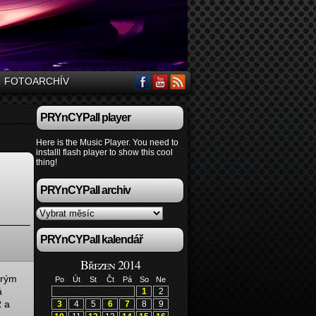
FOTOARCHÍV
PRYnCYPall player
Here is the Music Player. You need to
installl flash player to show this cool
thing!
PRYnCYPall archiv
PRYnCYPall kalendář
Březen 2014
erým
Po
Út
St
Čt
Pá
So
Ne
á
1
2
R a
3
4
5
6
7
8
9