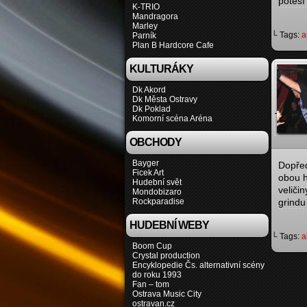
potěší
K-TRIO
Mandragora
Marley
└ Tags:
a
Parník
Plan B Hardcore Cafe
KULTURÁKY
Dk Akord
Dk Města Ostravy
Dk Poklad
Komorní scéna Aréna
OBCHODY
Bayger
Dopřed
Ficek Art
obou h
Hudební svět
veliči
Mondobizaro
Rockparadise
grindu
HUDEBNÍ WEBY
└ Tags:
a
Boom Cup
Crystal production
Encyklopedie Čs. alternativní scény
do roku 1993
Fan – tom
Ostrava Music City
ostravan.cz