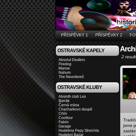
PŘÍSPĚVKY 1
PŘÍSPĚVKY 2
FO
Archi
OSTRAVSKÉ KAPELY
2 result
Absolut Deafers
Firedog
Marow
Nahum
The Neunikneš
OSTRAVSKÉ KLUBY
Absinth club Les
Barrák
Černá vrána
Chacharkovo doupě
Chlív
Cooltour
Tradič
Fabric
jsme p
Garage
Hudebna Pepy Streichla
zastáv
Hudební Bazar