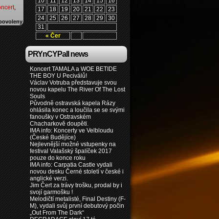
10
11
12
13
14
15
16
oncert
,
17
18
19
20
21
22
23
24
25
26
27
28
29
30
povoleny
31
« Čer
PRYnCYPall news
Koncert TAMALA a WOE BETIDE
THE BOY U Peciválů!
Václav Votruba představuje svou
novou kapelu The River Of The Lost
Souls
Původně ostravská kapela Rázy
ohlásila konec a loučila se se svými
fanoušky v Ostravském
Chacharkově doupěti.
IMA info: Koncerty ve Velbloudu
(České Budějíce)
Nejlevnější možné vstupenky na
festival Valašský špalíček 2017
pouze do konce roku
IMA info: Carpatia Castle vydali
novou desku Černé století v české i
anglické verzi.
Jim Čert za trávy trošku, prodal by i
svojí garmošku !
Melodičtí metalisté, Final Destiny (F-
M), vydali svůj první debutový počin
„Out From The Dark“