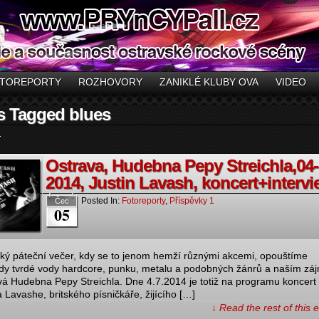
TOREPORTY
ROZHOVORY
ZANIKLÉ KLUBY OVA
VIDEO
s Tagged blues
.
Ostrava, Hudebna Pepy Streichla,04-
2014, Justin Lavash, koncert+intervi
Posted In:
Fotoreporty
,
Příspěvky 1
Čec
05
cký páteční večer, kdy se to jenom hemží různými akcemi, opouštíme
y tvrdé vody hardcore, punku, metalu a podobných žánrů a naším z
vá Hudebna Pepy Streichla. Dne 4.7.2014 je totiž na programu koncert
a Lavashe, britského písničkáře, žijícího […]
↓ Read the rest of this