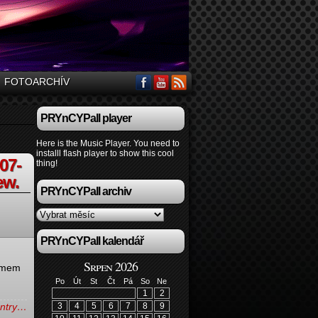
FOTOARCHÍV
PRYnCYPall player
Here is the Music Player. You need to
installl flash player to show this cool
07-
thing!
ew.
PRYnCYPall archiv
PRYnCYPall kalendář
Srpen 2026
ájmem
Po
Út
St
Čt
Pá
So
Ne
1
2
 entry…
3
4
5
6
7
8
9