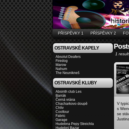
PŘÍSPĚVKY 1
PŘÍSPĚVKY 2
FO
Post
OSTRAVSKÉ KAPELY
1 result
Absolut Deafers
Firedog
Marow
Nahum
The Neunikneš
OSTRAVSKÉ KLUBY
Absinth club Les
Barrák
Černá vrána
V typi
Chacharkovo doupě
Chlív
s Wend
Cooltour
se stá
Fabric
Justin
Garage
Hudebna Pepy Streichla
Hudební Bazar