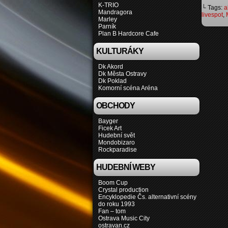
K-TRIO
└ Tags:
a
Mandragora
livespot
,
Marley
Parník
Plan B Hardcore Cafe
KULTURÁKY
Dk Akord
Dk Města Ostravy
Dk Poklad
Komorní scéna Aréna
OBCHODY
Bayger
Ficek Art
Hudební svět
Mondobizaro
Rockparadise
HUDEBNÍ WEBY
Boom Cup
Crystal production
Encyklopedie Čs. alternativní scény
do roku 1993
Fan – tom
Ostrava Music City
ostravan.cz