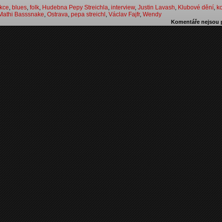
kce
,
blues
,
folk
,
Hudebna Pepy Streichla
,
interview
,
Justin Lavash
,
Klubové dění
,
k
Mathi Basssnake
,
Ostrava
,
pepa streichl
,
Václav Fajfr
,
Wendy
Komentáře nejsou 