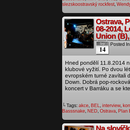
slezskoostravský rockfest
,
Wend
Ostrava, P
08-2014, 
Union (B),
Posted In
Srp
14
Hned pondělí 11.8.2014 na
klubové vyžití. Po dvou lé
evropském turné zavítali
Down. Dobrá pop-rocková 
koncert v Barráku a se kt
└ Tags:
akce
,
BEL
,
interview
,
kon
Basssnake
,
NED
,
Ostrava
,
Plan 
Na slovíč