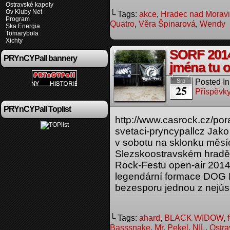
Ostravské kapely
Ov Kluby Net
└ Tags:
akce
,
Hradec nad Moravi
Program
Quatro
,
Věra Špinarová
,
Wendy
Ska Energia
Tomarybola
Xichty
SORF 2014
PRYnCYPall bannery
jména tu o
Posted In
Srp
25
Příspěvky
PRYnCYPall Toplist
http://www.casrock.cz/por
svetaci-pryncypallcz Jako
v sobotu na sklonku měsí
Slezskoostravském hradě,
Rock-Festu open-air 2014,
legendární formace DOG 
bezesporu jednou z nejús
└ Tags:
ahard
,
BLACK WIDOW
,
Basssnake
,
Mr. Pekel
,
NIL
,
Ostra