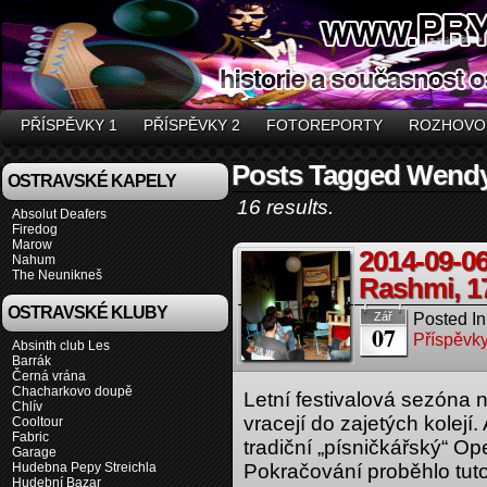
PŘÍSPĚVKY 1
PŘÍSPĚVKY 2
FOTOREPORTY
ROZHOVO
Posts Tagged Wend
OSTRAVSKÉ KAPELY
16 results.
Absolut Deafers
Firedog
Marow
2014-09-0
Nahum
The Neunikneš
Rashmi, 1
OSTRAVSKÉ KLUBY
Posted In
Zář
07
Příspěvky
Absinth club Les
Barrák
Černá vrána
Chacharkovo doupě
Letní festivalová sezóna 
Chlív
vracejí do zajetých kolejí. 
Cooltour
Fabric
tradiční „písničkářský“ Op
Garage
Hudebna Pepy Streichla
Pokračování proběhlo tut
Hudební Bazar