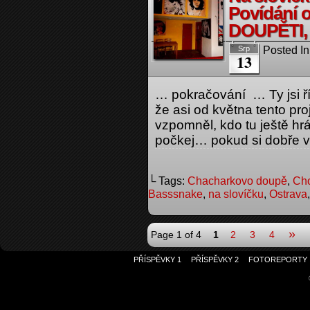
Povídání
DOUPĚTI, 
Posted In
Srp
13
… pokračování … Ty jsi řík
že asi od května tento proj
vzpomněl, kdo tu ještě hr
počkej… pokud si dobře v
└ Tags:
Chacharkovo doupě
,
Cho
Basssnake
,
na slovíčku
,
Ostrava
»
Page 1 of 4
1
2
3
4
PŘÍSPĚVKY 1
PŘÍSPĚVKY 2
FOTOREPORTY