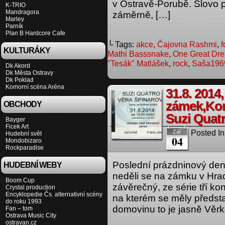
v Ostravě-Porubě. Slovo 
K-TRIO
Mandragora
záměrně, […]
Marley
Parník
Plan B Hardcore Cafe
└ Tags:
akce
,
Čajovna Rashmi
,
f
KULTURÁKY
Mathi Basssnake
,
One Great Dr
"Tesák" Matlášek
,
rock
,
Saša196
Dk Akord
Dk Města Ostravy
Dk Poklad
Komorní scéna Aréna
31.8. 2014
zámek,Kon
OBCHODY
Suzi Quatr
Bayger
Ficek Art
Posted In
Zář
Hudební svět
04
Mondobizaro
Rockparadise
Poslední prázdninový den,
HUDEBNÍ WEBY
neděli se na zámku v Hrad
Boom Cup
závěrečný, ze série tří k
Crystal production
Encyklopedie Čs. alternativní scény
na kterém se měly předsta
do roku 1993
domovinu to je jasně Věrk
Fan – tom
Ostrava Music City
ostravan.cz