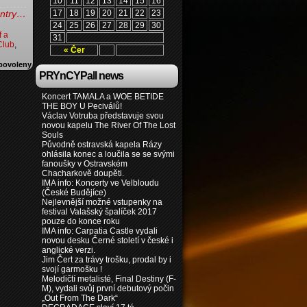
10
11
12
13
14
15
16
 entry…
17
18
19
20
21
22
23
24
25
26
27
28
29
30
f a
31
Club
,
« Čer
povoleny
PRYnCYPall news
Koncert TAMALA a WOE BETIDE
THE BOY U Peciválů!
Václav Votruba představuje svou
novou kapelu The River Of The Lost
Souls
Původně ostravská kapela Rázy
ohlásila konec a loučila se se svými
fanoušky v Ostravském
Chacharkově doupěti.
IMA info: Koncerty ve Velbloudu
(České Budějíce)
Nejlevnější možné vstupenky na
festival Valašský špalíček 2017
pouze do konce roku
IMA info: Carpatia Castle vydali
novou desku Černé století v české i
anglické verzi.
Jim Čert za trávy trošku, prodal by i
svojí garmošku !
Melodičtí metalisté, Final Destiny (F-
M), vydali svůj první debutový počin
„Out From The Dark“