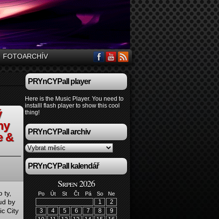
FOTOARCHÍV
PRYnCYPall player
Here is the Music Player. You need to
installl flash player to show this cool
ý
thing!
ny
PRYnCYPall archiv
e &
PRYnCYPall kalendář
Srpen 2026
 ty,
Po
Út
St
Čt
Pá
So
Ne
ud by
1
2
c City
3
4
5
6
7
8
9