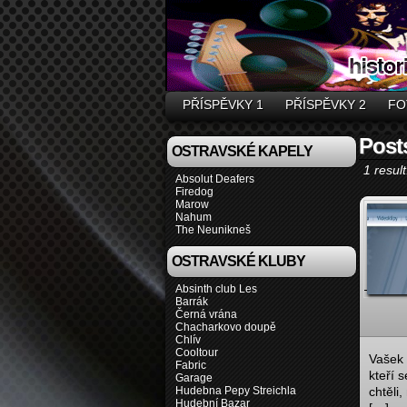
PŘÍSPĚVKY 1
PŘÍSPĚVKY 2
FO
Post
OSTRAVSKÉ KAPELY
1 result
Absolut Deafers
Firedog
Marow
Nahum
The Neunikneš
OSTRAVSKÉ KLUBY
Absinth club Les
Barrák
Černá vrána
Chacharkovo doupě
Chlív
Cooltour
Vašek 
Fabric
kteří 
Garage
Hudebna Pepy Streichla
chtěli
Hudební Bazar