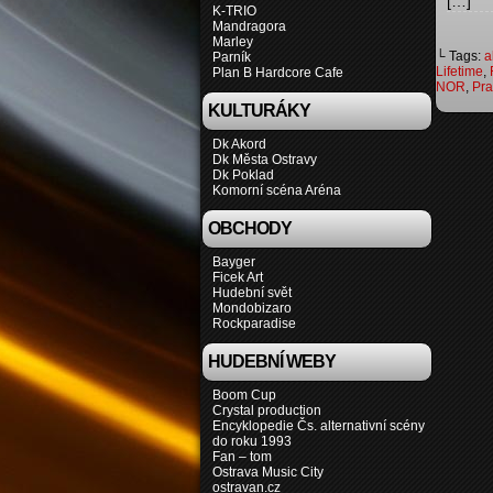
[…]
K-TRIO
Mandragora
Marley
└ Tags:
a
Parník
Lifetime
,
Plan B Hardcore Cafe
NOR
,
Pr
KULTURÁKY
Dk Akord
Dk Města Ostravy
Dk Poklad
Komorní scéna Aréna
OBCHODY
Bayger
Ficek Art
Hudební svět
Mondobizaro
Rockparadise
HUDEBNÍ WEBY
Boom Cup
Crystal production
Encyklopedie Čs. alternativní scény
do roku 1993
Fan – tom
Ostrava Music City
ostravan.cz