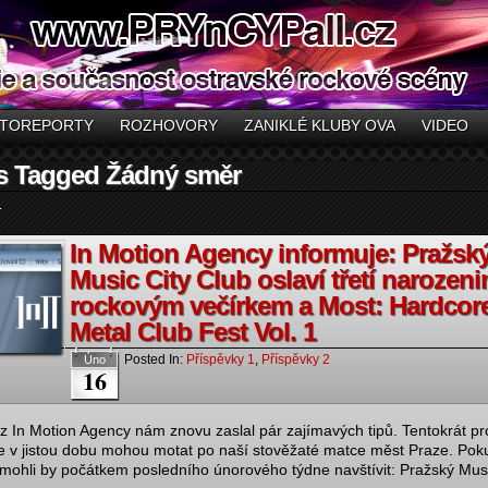
TOREPORTY
ROZHOVORY
ZANIKLÉ KLUBY OVA
VIDEO
s Tagged Žádný směr
.
In Motion Agency informuje: Pražsk
Music City Club oslaví třetí narozeni
rockovým večírkem a Most: Hardcor
Metal Club Fest Vol. 1
Posted In:
Příspěvky 1
,
Příspěvky 2
Úno
16
z In Motion Agency nám znovu zaslal pár zajímavých tipů. Tentokrát pro
se v jistou dobu mohou motat po naší stověžaté matce měst Praze. Pok
, mohli by počátkem posledního únorového týdne navštívit: Pražský Musi