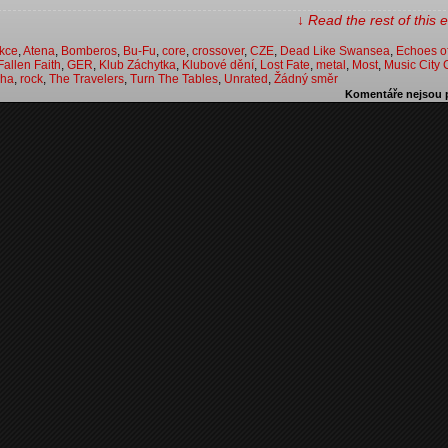
↓ Read the rest of this
kce
,
Atena
,
Bomberos
,
Bu-Fu
,
core
,
crossover
,
CZE
,
Dead Like Swansea
,
Echoes o
Fallen Faith
,
GER
,
Klub Záchytka
,
Klubové dění
,
Lost Fate
,
metal
,
Most
,
Music City 
aha
,
rock
,
The Travelers
,
Turn The Tables
,
Unrated
,
Žádný směr
Komentáře nejsou 