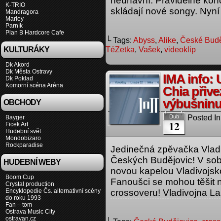
neúnavní. Pravidelně konc
K-TRIO
skládají nové songy. Nyní
Mandragora
Marley
Parník
Plan B Hardcore Cafe
└ Tags:
Abyss
,
Alike
,
České Budě
TéZetka
,
Vašek
,
videoklip
KULTURÁKY
Dk Akord
Dk Města Ostravy
IMA info: 
Dk Poklad
Komorní scéna Aréna
Chia přive
výbušninu
OBCHODY
Posted In
Dub
Bayger
12
Ficek Art
Hudební svět
Mondobizaro
Rockparadise
Jedinečná zpěvačka Vladi
Českých Budějovic! V sob
HUDEBNÍ WEBY
novou kapelou Vladivojsk
Boom Cup
Fanoušci se mohou těšit 
Crystal production
Encyklopedie Čs. alternativní scény
crossoveru! Vladivojna La
do roku 1993
Fan – tom
Ostrava Music City
ostravan.cz