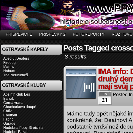
PŘÍSPĚVKY 1
PŘÍSPĚVKY 2
FOTOREPORTY
ROZHOVO
Posts Tagged cross
OSTRAVSKÉ KAPELY
8 results.
Absolut Deafers
Firedog
Marow
IMA info: 
Nahum
The Neunikneš
druhý dem
mají svůj p
OSTRAVSKÉ KLUBY
Posted In
Lis
Absinth club Les
21
Barrák
Černá vrána
Chacharkovo doupě
Chlív
Máme tady opět nějaké inf
Cooltour
konkrétně, že: Deathoví 
Fabric
Garage
podstatně tvrdší než debu
Hudebna Pepy Streichla
Hudební Bazar