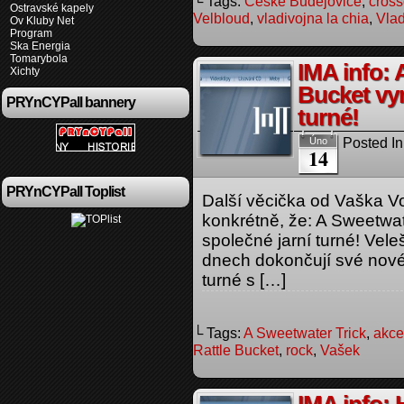
└ Tags:
České Budějovice
,
cross
Ostravské kapely
Velbloud
,
vladivojna la chia
,
Vlad
Ov Kluby Net
Program
Ska Energia
Tomarybola
IMA info: 
Xichty
Bucket vyr
PRYnCYPall bannery
turné!
Posted In
Úno
14
PRYnCYPall Toplist
Další věcička od Vaška Vo
konkrétně, že: A Sweetwate
společné jarní turné! Vele
dnech dokončují své nové
turné s […]
└ Tags:
A Sweetwater Trick
,
akce
Rattle Bucket
,
rock
,
Vašek