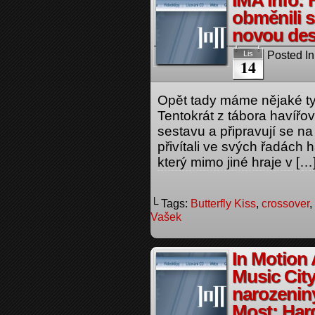
IMA info: 
obměnili s
novou des
Posted In
Lis
14
Opět tady máme nějaké ty
Tentokrát z tábora havířov
sestavu a připravují se n
přivítali ve svých řadách h
který mimo jiné hraje v […
└ Tags:
Butterfly Kiss
,
crossover
,
Vašek
In Motion
Music City
narozenin
Most: Har