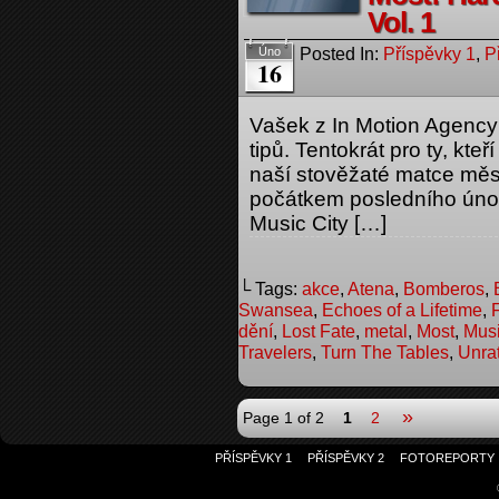
Vol. 1
Posted In:
Příspěvky 1
,
P
Úno
16
Vašek z In Motion Agency
tipů. Tentokrát pro ty, kte
naší stověžaté matce měst
počátkem posledního únor
Music City […]
└ Tags:
akce
,
Atena
,
Bomberos
,
Swansea
,
Echoes of a Lifetime
,
dění
,
Lost Fate
,
metal
,
Most
,
Musi
Travelers
,
Turn The Tables
,
Unra
»
Page 1 of 2
1
2
PŘÍSPĚVKY 1
PŘÍSPĚVKY 2
FOTOREPORTY