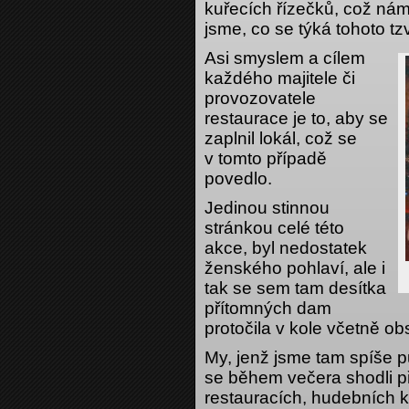
kuřecích řízečků, což nám
jsme, co se týká tohoto tzv
Asi smyslem a cílem
každého majitele či
provozovatele
restaurace je to, aby se
zaplnil lokál, což se
v tomto případě
povedlo.
Jedinou stinnou
stránkou celé této
akce, byl nedostatek
ženského pohlaví, ale i
tak se sem tam desítka
přítomných dam
protočila v kole včetně ob
My, jenž jsme tam spíše 
se během večera shodli p
restauracích, hudebních kl