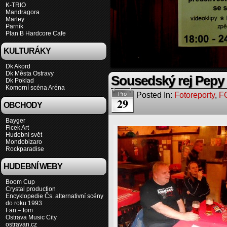
K-TRIO
Mandragora
Marley
Parník
Plan B Hardcore Cafe
KULTURÁKY
Dk Akord
Dk Města Ostravy
Sousedský rej Pepy 
Dk Poklad
Komorní scéna Aréna
Posted In:
Fotoreporty
,
F
Pro
29
OBCHODY
Bayger
Ficek Art
Hudební svět
Mondobizaro
Rockparadise
HUDEBNÍ WEBY
Boom Cup
Crystal production
Encyklopedie Čs. alternativní scény
do roku 1993
Fan – tom
Ostrava Music City
ostravan.cz