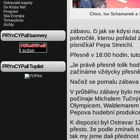
Ostravské kapely
Ov Kluby Net
Program
Chico, Ivo Schamanek a
Ska Energia
Tomarybola
Xichty
zábavu, či jak se kdysi na
PRYnCYPall bannery
pokročilé, kterou pořáda
písničkář Pepa Streichl.
Přesně v 18:00 hodin, tuto
„Je právě přesně tolik hod
PRYnCYPall Toplist
začínáme vždycky přesně
Načež se pomalu zábava z
V průběhu zábavy bylo mo
počínaje Michalem Tučný
Olympicem, Waldemarem 
Pepova hudební produkce
K dispozici byl Ostravar 12
přesto, že podle zmínek n
tak my jsme dali přednost 