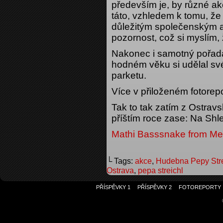
především je, by různé a
táto, vzhledem k tomu, že 
důležitým společenským 
pozornost, což si myslím, 
Nakonec i samotný pořada
hodném věku si udělal sv
parketu.
Více v přiloženém fotorep
Tak to tak zatím z Ostrav
příštím roce zase: Na Sh
Mathi Basssnake from Met
└ Tags:
akce
,
Hudebna Pepy Stre
Ostrava
,
pepa streichl
PŘÍSPĚVKY 1
PŘÍSPĚVKY 2
FOTOREPORTY