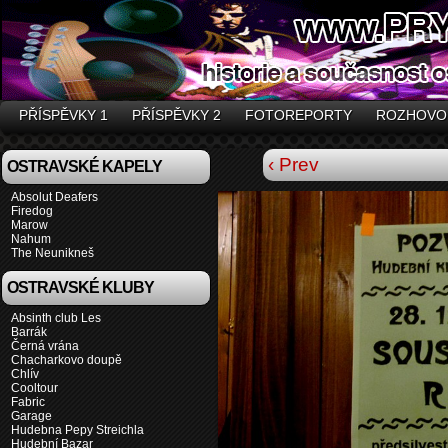
PŘÍSPĚVKY 1
PŘÍSPĚVKY 2
FOTOREPORTY
ROZHOVO
‹ Prev
OSTRAVSKÉ KAPELY
Absolut Deafers
Firedog
Marow
Nahum
The Neunikneš
OSTRAVSKÉ KLUBY
Absinth club Les
Barrák
Černá vrána
Chacharkovo doupě
Chlív
Cooltour
Fabric
Garage
Hudebna Pepy Streichla
Hudební Bazar