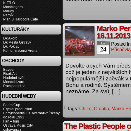
K-TRIO
Mandragora
Marley
Parník
Plan B Hardcore Cafe
Marko Pe
KULTURÁKY
16.11.2013
Dk Akord
Dk Města Ostravy
Posted In
Lis
24
Dk Poklad
Příspěvky
Komorní scéna Aréna
OBCHODY
Dovolte abych Vám předs
Bayger
což je jeden z největšíc
Ficek Art
nejpopulárnější zpěvák v C
Hudební svět
Mondobizaro
Bohu a rodině. Systémem 
Rockparadise
neznáme. Za svůj […]
HUDEBNÍ WEBY
Boom Cup
└ Tags:
Chico
,
Croatia
,
Marko P
Crystal production
Encyklopedie Čs. alternativní scény
do roku 1993
Fan – tom
The Plastic People o
Ostrava Music City
ostravan.cz