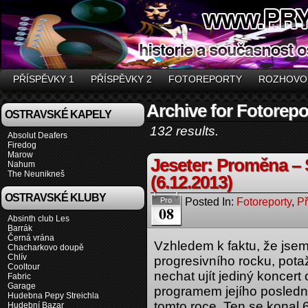
PŘÍSPĚVKY 1
PŘÍSPĚVKY 2
FOTOREPORTY
ROZHOVO
Archive for Fotorepo
OSTRAVSKÉ KAPELY
132 results.
Absolut Deafers
Firedog
Marow
Jeseter: Proměna – 
Nahum
The Neunikneš
(6.12.2013)
OSTRAVSKÉ KLUBY
Posted In:
Fotoreporty
,
Př
Pro
08
Absinth club Les
Barrák
Černá vrána
Vzhledem k faktu, že jsem
Chacharkovo doupě
Chlív
progresivního rocku, pota
Cooltour
nechat ujít jediný koncert 
Fabric
Garage
programem jejího posled
Hudebna Pepy Streichla
tomto roce. Ten se konal 
Hudební Bazar