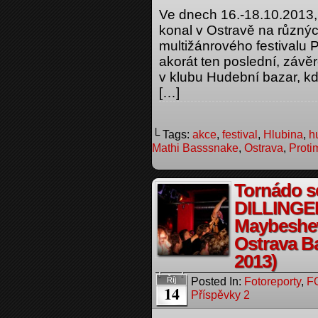
Ve dnech 16.-18.10.2013, 
konal v Ostravě na různýc
multižánrového festival
akorát ten poslední, závě
v klubu Hudební bazar, kd
[…]
└ Tags:
akce
,
festival
,
Hlubina
,
h
Mathi Basssnake
,
Ostrava
,
Proti
Tornádo s
DILLINGE
Maybeshe
Ostrava Ba
2013)
Posted In:
Fotoreporty
,
F
Říj
14
Příspěvky 2