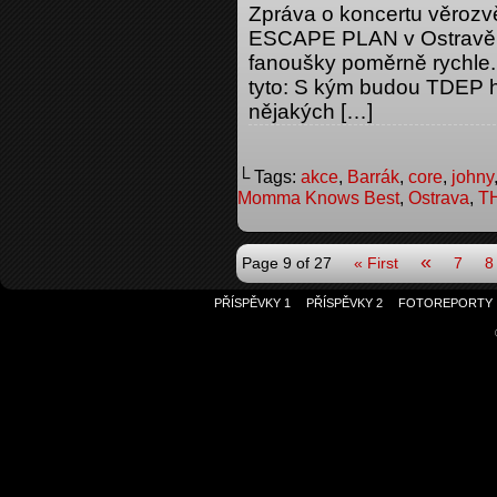
Zpráva o koncertu věroz
ESCAPE PLAN v Ostravě se
fanoušky poměrně rychle.
tyto: S kým budou TDEP h
nějakých […]
└ Tags:
akce
,
Barrák
,
core
,
johny
Momma Knows Best
,
Ostrava
,
T
«
Page 9 of 27
« First
7
8
PŘÍSPĚVKY 1
PŘÍSPĚVKY 2
FOTOREPORTY