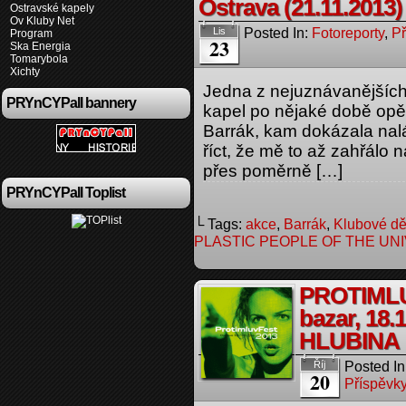
Ostrava (21.11.2013)
Ostravské kapely
Ov Kluby Net
Posted In:
Fotoreporty
,
Př
Lis
Program
23
Ska Energia
Tomarybola
Xichty
Jedna z nejuznávanějšíc
PRYnCYPall bannery
kapel po nějaké době opět
Barrák, kam dokázala nalá
říct, že mě to až zahřálo na
přes poměrně […]
PRYnCYPall Toplist
└ Tags:
akce
,
Barrák
,
Klubové dě
PLASTIC PEOPLE OF THE UN
PROTIMLU
bazar, 18.
HLUBINA
Posted In
Říj
20
Příspěvky