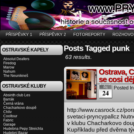
PŘÍSPĚVKY 1
PŘÍSPĚVKY 2
FOTOREPORTY
ROZHOVO
Posts Tagged punk
OSTRAVSKÉ KAPELY
63 results.
Absolut Deafers
Firedog
Marow
Ostrava, 
Nahum
The Neunikneš
se cosi d
OSTRAVSKÉ KLUBY
Posted In
Říj
24
Absinth club Les
Barrák
Černá vrána
Chacharkovo doupě
http://www.casrock.cz/por
Chlív
svetaci-pryncypallcz Nutn
Cooltour
Fabric
v klubu Chacharkovo dou
Garage
Hudebna Pepy Streichla
Kupříkladu před dvěma tý
Hudební Bazar