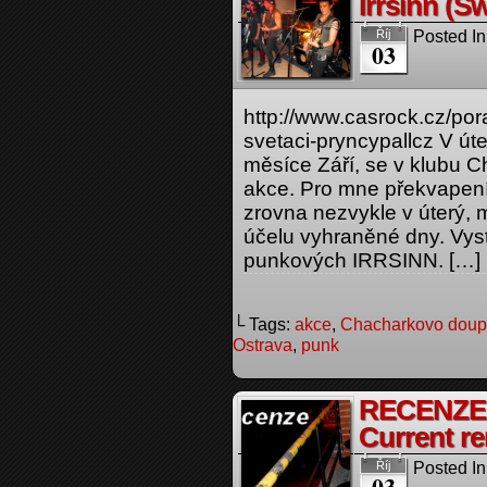
Irrsinn (S
Posted In
Říj
03
http://www.casrock.cz/por
svetaci-pryncypallcz V úte
měsíce Září, se v klubu 
akce. Pro mne překvapení
zrovna nezvykle v úterý, 
účelu vyhraněné dny. Vys
punkových IRRSINN. […]
└ Tags:
akce
,
Chacharkovo dou
Ostrava
,
punk
RECENZE
Current r
Posted In
Říj
03