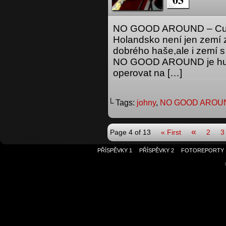
NO GOOD AROUND – Curr
Holandsko není jen zemí z
dobrého haše,ale i zemí s
NO GOOD AROUND je hudeb
operovat na […]
└ Tags:
johny
,
NO GOOD AROU
«
Page 4 of 13
« First
2
3
PŘÍSPĚVKY 1
PŘÍSPĚVKY 2
FOTOREPORTY