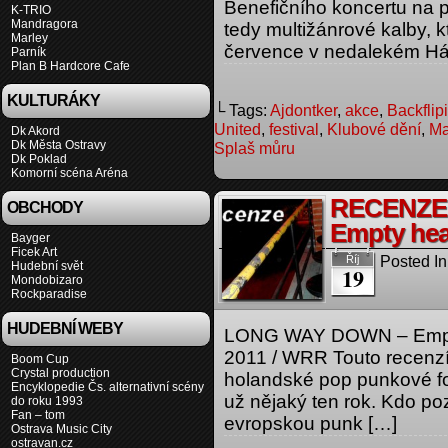
Benefičního koncertu na p
K-TRIO
Mandragora
tedy multižánrové kalby,
Marley
července v nedalekém Háj
Parník
Plan B Hardcore Cafe
KULTURÁKY
└ Tags:
Ajdontker
,
akce
,
Backflip
United
,
festival
,
Klubové dění
,
Ma
Dk Akord
Dk Města Ostravy
Splaš můru
Dk Poklad
Komorní scéna Aréna
RECENZE
OBCHODY
Empty hear
Bayger
Ficek Art
Posted In
Říj
Hudební svět
19
Mondobizaro
Rockparadise
HUDEBNÍ WEBY
LONG WAY DOWN – Empty 
2011 / WRR Touto recenzí 
Boom Cup
Crystal production
holandské pop punkové
Encyklopedie Čs. alternativní scény
už nějaký ten rok. Kdo po
do roku 1993
Fan – tom
evropskou punk […]
Ostrava Music City
ostravan.cz