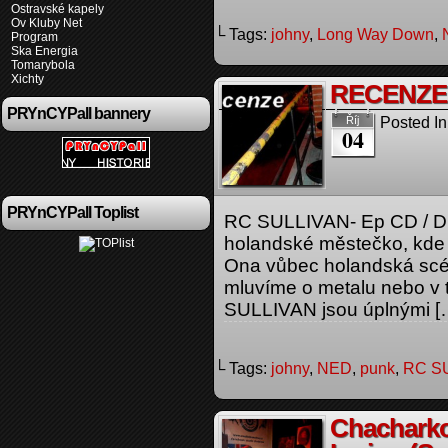
Ostravské kapely
Ov Kluby Net
└ Tags:
johny
,
Long Way Down
,
Program
Ska Energia
Tomarybola
Xichty
RECENZE 
PRYnCYPall bannery
Posted In
Říj
04
PRYnCYPall Toplist
RC SULLIVAN- Ep CD / DI
holandské městečko, kde s
Ona vůbec holandská scén
mluvíme o metalu nebo v 
SULLIVAN jsou úplnými [
└ Tags:
johny
,
NED
,
punk
,
RC S
Chacharko