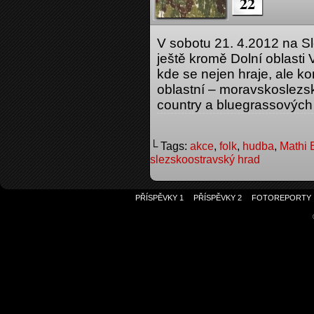
22
V sobotu 21. 4.2012 na S
ještě kromě Dolní oblasti 
kde se nejen hraje, ale k
oblastní – moravskoslezs
country a bluegrassových 
└ Tags:
akce
,
folk
,
hudba
,
Mathi 
slezskoostravský hrad
PŘÍSPĚVKY 1
PŘÍSPĚVKY 2
FOTOREPORTY