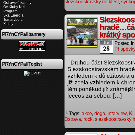
slezskoostravský rockfest
,
synko
Ostravské kapely
Ov Kluby Net
Program
Ska Energia
Slezskoos
Tomarybola
Xichty
hradě…čás
krátký spo
PRYnCYPall bannery
Posted In
Srp
28
Příspěvky
Druhou část Slezskoostr
PRYnCYPall Toplist
Slezskoostravském hradě
vzhledem k důležitosti a 
již zcela vzhledem k chr
těm poněkud již známější
leccos za sebou. […]
└ Tags:
akce
,
doga
,
interview
,
Kl
Ostrava
,
rock
,
slezskoostravský 