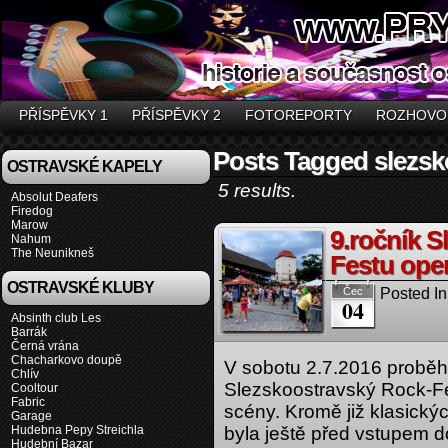
PŘÍSPĚVKY 1
PŘÍSPĚVKY 2
FOTOREPORTY
ROZHOVO
Posts Tagged slezsk
OSTRAVSKÉ KAPELY
5 results.
Absolut Deafers
Firedog
Marow
9.ročník 
Nahum
The Neunikneš
Festu open
OSTRAVSKÉ KLUBY
Posted In
Čec
04
Absinth club Les
Barrák
Černá vrána
Chacharkovo doupě
V sobotu 2.7.2016 proběhl 
Chlív
Slezskoostravský Rock-Fes
Cooltour
Fabric
scény. Kromě již klasic
Garage
Hudebna Pepy Streichla
byla ještě před vstupem 
Hudební Bazar