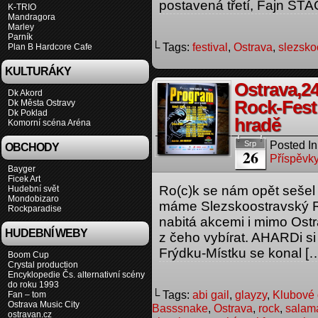
postavená třetí, Fajn STA
K-TRIO
Mandragora
Marley
Parník
└ Tags:
festival
,
Ostrava
,
slezsko
Plan B Hardcore Cafe
KULTURÁKY
Ostrava,24
Dk Akord
Rock-Fest
Dk Města Ostravy
Dk Poklad
hradě
Komorní scéna Aréna
Posted In
Srp
OBCHODY
26
Příspěvky
Bayger
Ficek Art
Ro(c)k se nám opět sešel s
Hudební svět
Mondobizaro
máme Slezskoostravský Ro
Rockparadise
nabitá akcemi i mimo Ostra
HUDEBNÍ WEBY
z čeho vybírat. AHARDi si
Frýdku-Místku se konal [
Boom Cup
Crystal production
Encyklopedie Čs. alternativní scény
do roku 1993
└ Tags:
abi gail
,
glayzy
,
Klubové 
Fan – tom
Ostrava Music City
Basssnake
,
Ostrava
,
rock
,
salam
ostravan.cz