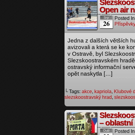
Slezskoos
Open air 
Posted In
Srp
26
Příspěvky
Jedna z dalších větších h
avizovali a která se ke ko
v Ostravě, byl Slezskoos
Slezskoostravském hradě
ostravský informační serv
opět naskytla […]
└ Tags:
akce
,
kapriola
,
Klubové 
slezskoostravský hrad
,
slezskoos
Slezskoos
– oblastní
Posted In
Dub